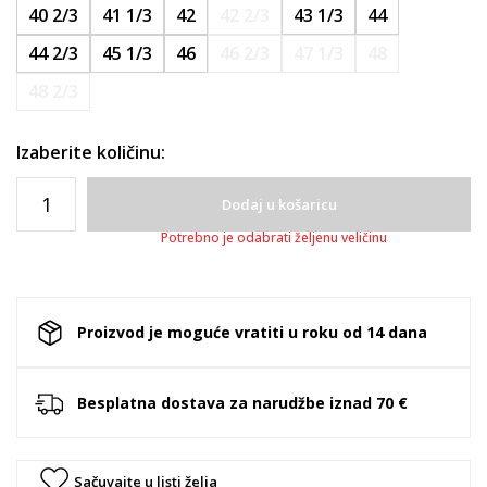
40 2/3
41 1/3
42
42 2/3
43 1/3
44
44 2/3
45 1/3
46
46 2/3
47 1/3
48
48 2/3
Izaberite količinu:
Dodaj u košaricu
Potrebno je odabrati željenu veličinu
Proizvod je moguće vratiti u roku od 14 dana
Besplatna dostava za narudžbe iznad 70 €
Sačuvajte u listi želja