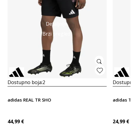
Detaljnije
Brzi pregled
Dostupno boja:
2
Dostupno
adidas REAL TR SHO
adidas Ti
44,99
€
24,99
€