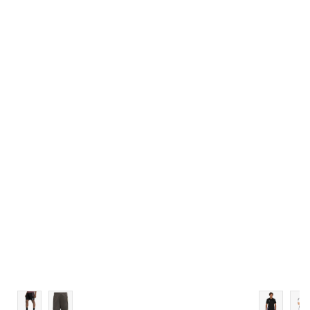
ST
M
MT
L
XL
2XL
3XL