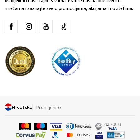
Mi dijelimo naše tajne s vama. Pratite nas na društvenim
mrežama i saznajte sve o promocijama, akcijama i novitetima.
Hrvatska
Promijenite