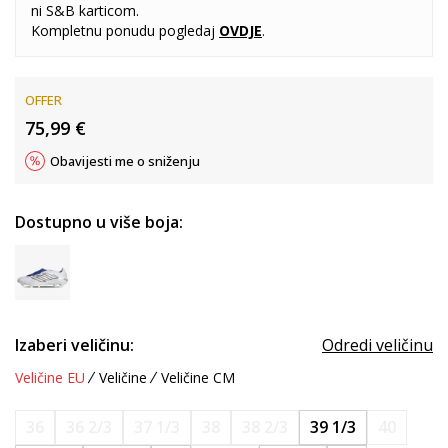
ni S&B karticom.
Kompletnu ponudu pogledaj
OVDJE
.
OFFER
75,99
€
Obavijesti me o sniženju
Dostupno u više boja:
Izaberi veličinu:
Odredi veličinu
Veličine EU
Veličine
Veličine CM
36
36 2/3
37 1/3
38
38 2/3
39 1/3
40