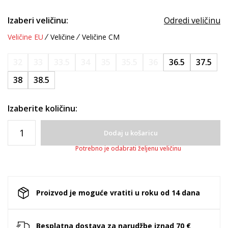
Izaberi veličinu:
Odredi veličinu
Veličine EU
Veličine
Veličine CM
32
33
33.5
34
35
35.5
36
36.5
37.5
38
38.5
Izaberite količinu:
Dodaj u košaricu
Potrebno je odabrati željenu veličinu
Proizvod je moguće vratiti u roku od 14 dana
Besplatna dostava za narudžbe iznad 70 €