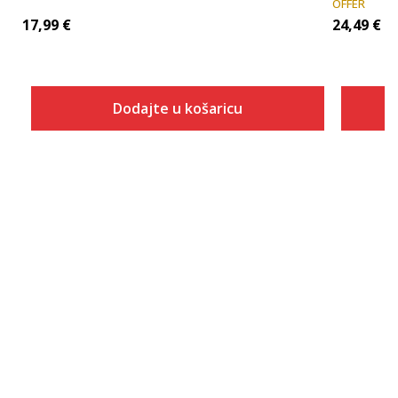
OFFER
17,99
€
24,49
€
Dodajte u košaricu
Veličina
Dodaj u košaricu
XS
S
M
L
XL