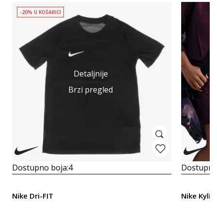
-20% U KOŠARICI
Detaljnije
Brzi pregled
Dostupno boja:
4
Dostupno
Nike Dri-FIT
Nike Kyli