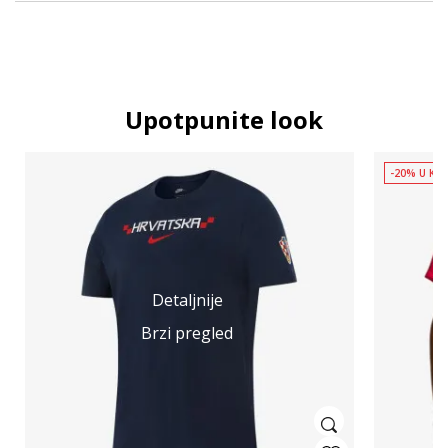
Upotpunite look
-20% U KOŠ
Detaljnije
Brzi pregled