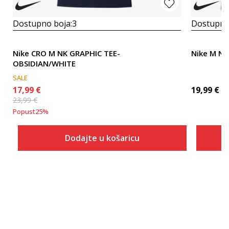
Dostupno boja:
3
Dostupno
Nike CRO M NK GRAPHIC TEE-
Nike M NK 
OBSIDIAN/WHITE
SALE
17,99
€
19,99
€
23,99
€
Popust
25
%
Dodajte u košaricu
Veličina
Dodaj u košaricu
S
M
L