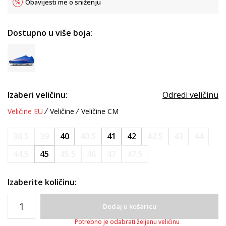
Obavijesti me o sniženju
Dostupno u više boja:
Izaberi veličinu:
Odredi veličinu
Veličine EU
Veličine
Veličine CM
38.5
39
40
40.5
41
42
42.5
43
44
44.5
45
45.5
46
47
47.5
Izaberite količinu:
Dodaj u košaricu
Potrebno je odabrati željenu veličinu