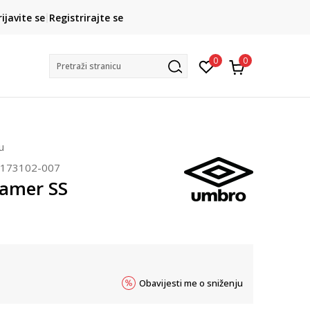
CLICK& COLLECT
rijavite se
Registrirajte se
besplatno preuzimanje u trgovini
0
0
Pretraži stranicu
u
173102-007
amer SS
Obavijesti me o sniženju