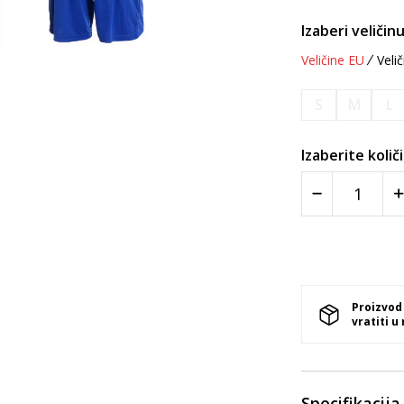
Izaberi veličinu
Veličine EU
Velič
S
M
L
Izaberite količ
Proizvod
vratiti u
Specifikacija