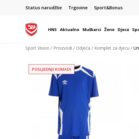
BOX NOW
Status narudžbe
Trgovine
Sport&Bonus
Dostava 1,50 €
| Više od 800 paketomata u Hrvatsko
HNS
Aktualno
Muškarci
Žene
Djeca
Spo
Sport Vision
Proizvodi
Odjeća
Komplet za djecu
Um
POSLJEDNJI KOMADI