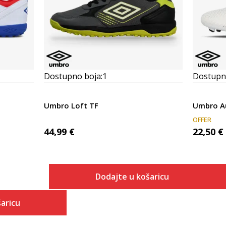
Dostupno boja:
1
Dostupno
Umbro Loft TF
Umbro A
OFFER
44,99
€
22,50
€
Dodajte u košaricu
Veličina
aricu
Dodaj u košaricu
40