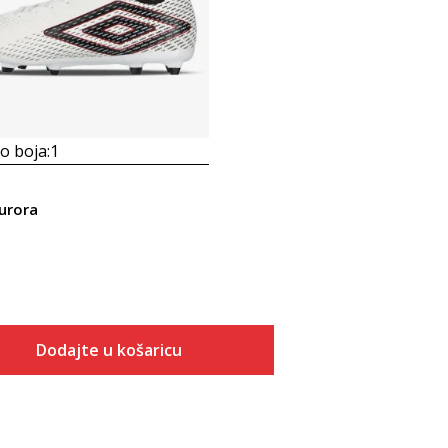
 boja:
1
urora
Dodajte u košaricu
Veličina
Dodaj u košaricu
7