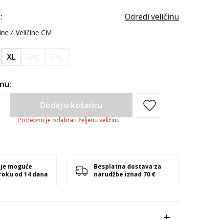
:
Odredi veličinu
ine
Veličine CM
XL
2XL
3XL
inu:
Dodaj u košaricu
Potrebno je odabrati željenu veličinu
 je moguće
Besplatna dostava za
 roku od 14 dana
narudžbe iznad 70 €