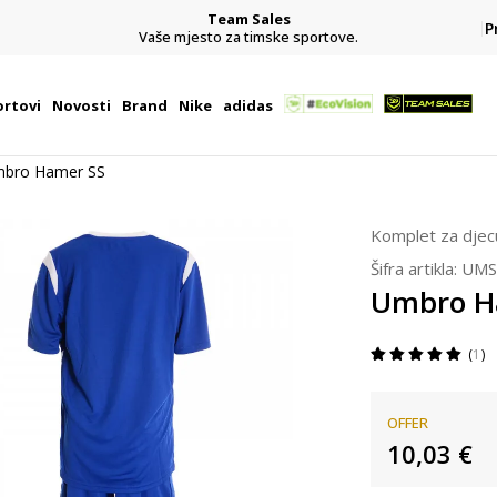
Team Sales
P
j
Vaše mjesto za timske sportove.
rtovi
Novosti
Brand
Nike
adidas
bro Hamer SS
Komplet za djec
Šifra artikla:
UMS
Umbro H
1
OFFER
10,03
€