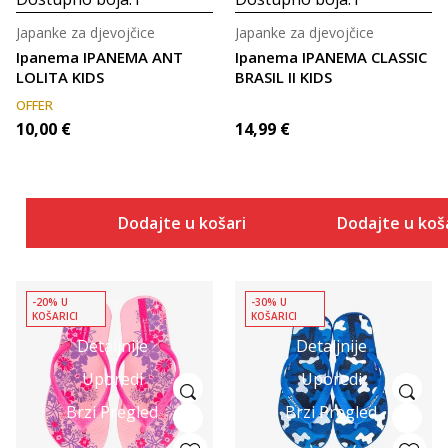
Japanke za djevojčice
Japanke za djevojčice
Ipanema IPANEMA ANT
Ipanema IPANEMA CLASSIC
LOLITA KIDS
BRASIL II KIDS
OFFER
10,00
€
14,99
€
Dodajte u košaricu
Dodajte u koš
-20% U
-30% U
KOŠARICI
KOŠARICI
Detaljnije
Detaljnije
Uporedi
Uporedi
Brzi Pregled
Brzi Pregled