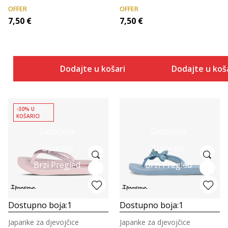
OFFER
OFFER
7,50
€
7,50
€
Dodajte u košaricu
Dodajte u koš
-30% U
KOŠARICI
Detaljnije
Detaljnije
Uporedi
Uporedi
Brzi Pregled
Brzi Pregled
Dostupno boja:
1
Dostupno boja:
1
Japanke za djevojčice
Japanke za djevojčice