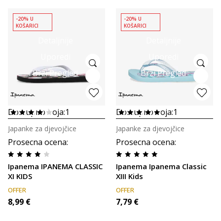
-20% U
-20% U
KOŠARICI
KOŠARICI
Detaljnije
Detaljnije
Uporedi
Uporedi
Brzi Pregled
Brzi Pregled
Dostupno boja:
1
Dostupno boja:
1
Japanke za djevojčice
Japanke za djevojčice
Prosecna ocena
:
Prosecna ocena
:
Ipanema IPANEMA CLASSIC
Ipanema Ipanema Classic
XI KIDS
XIII Kids
OFFER
OFFER
8,99
€
7,79
€