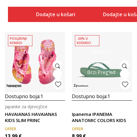
Dodajte u košaricu
Dodajte u koš
POSLJEDNJI
-20% U
KOMADI
KOŠARICI
Detaljnije
Detaljnije
Uporedi
Uporedi
Brzi Pregled
Brzi Pregled
Dostupno boja:
1
Dostupno boja:
1
Japanke za djevojčice
HAVAIANAS HAVAIANAS
Ipanema IPANEMA
KIDS SLIM PRINC
ANATOMIC COLORS KIDS
OFFER
OFFER
13,99
€
8,99
€