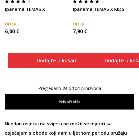
Ipanema TEMAS X
Ipanema TEMAS X KIDS
OFFER
OFFER
6,00
€
7,90
€
Dodajte u košaricu
Dodajte u koš
Pregledano
24
od
51
proizvoda
Prikaži više
Nijedan osjećaj na svijetu ne može se mjeriti sa
osjećajem slobode koji nam u ljetnom periodu pružaju