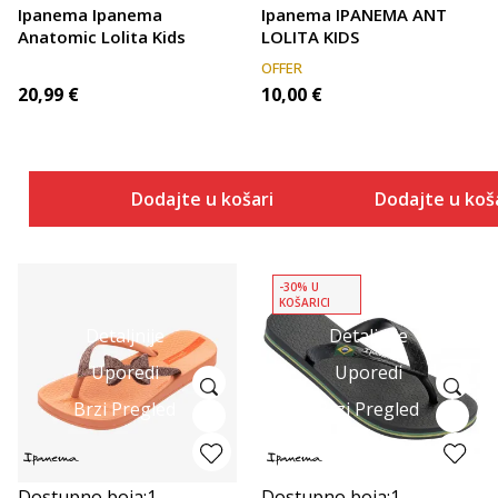
Ipanema Ipanema
Ipanema IPANEMA ANT
Anatomic Lolita Kids
LOLITA KIDS
OFFER
20,99
€
10,00
€
Dodajte u košaricu
Dodajte u koš
-30% U
KOŠARICI
Detaljnije
Detaljnije
Uporedi
Uporedi
Brzi Pregled
Brzi Pregled
Dostupno boja:
1
Dostupno boja:
1