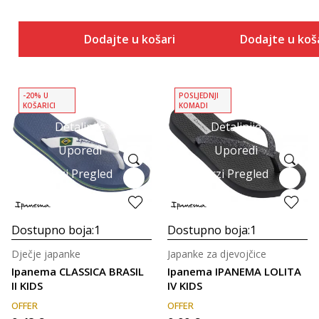
Dodajte u košaricu
Dodajte u koš
-20% U
POSLJEDNJI
KOŠARICI
KOMADI
Detaljnije
Detaljnije
Uporedi
Uporedi
Brzi Pregled
Brzi Pregled
Dostupno boja:
1
Dostupno boja:
1
Dječje japanke
Japanke za djevojčice
Ipanema CLASSICA BRASIL
Ipanema IPANEMA LOLITA
II KIDS
IV KIDS
OFFER
OFFER