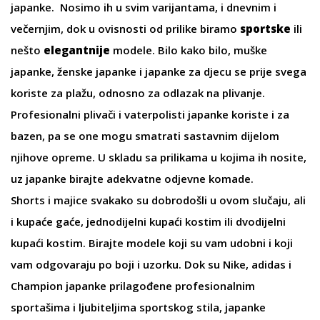
japanke. Nosimo ih u svim varijantama, i dnevnim i
večernjim, dok u ovisnosti od prilike biramo
sportske
ili
nešto
elegantnije
modele. Bilo kako bilo,
muške
japanke
,
ženske japanke
i
japanke za djecu
se prije svega
koriste za plažu, odnosno za odlazak na plivanje.
Profesionalni plivači i vaterpolisti japanke koriste i za
bazen, pa se one mogu smatrati sastavnim dijelom
njihove opreme. U skladu sa prilikama u kojima ih nosite,
uz japanke birajte adekvatne odjevne komade.
Shorts
i
majice
svakako su dobrodošli u ovom slučaju, ali
i
kupaće gaće
,
jednodijelni kupaći kostim
ili dvodijelni
kupaći kostim. Birajte modele koji su vam udobni i koji
vam odgovaraju po boji i uzorku. Dok su
Nike
,
adidas
i
Champion
japanke prilagođene profesionalnim
sportašima i ljubiteljima sportskog stila, japanke