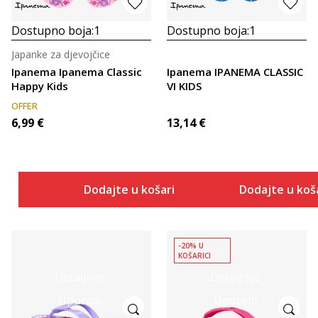
Dostupno boja:
1
Dostupno boja:
1
Japanke za djevojčice
Ipanema Ipanema Classic
Ipanema IPANEMA CLASSIC
Happy Kids
VI KIDS
OFFER
6,99
€
13,14
€
Dodajte u košaricu
Dodajte u koš
-20% U
KOŠARICI
Detaljnije
Detaljnije
Uporedi
Uporedi