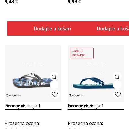
9,48
€
9,99
€
Dodajte u košaricu
Dodajte u koš
-20% U
KOŠARICI
Detaljnije
Detaljnije
Uporedi
Uporedi
Brzi Pregled
Brzi Pregled
Dostupno boja:
1
Dostupno boja:
1
Prosecna ocena
:
Prosecna ocena
: