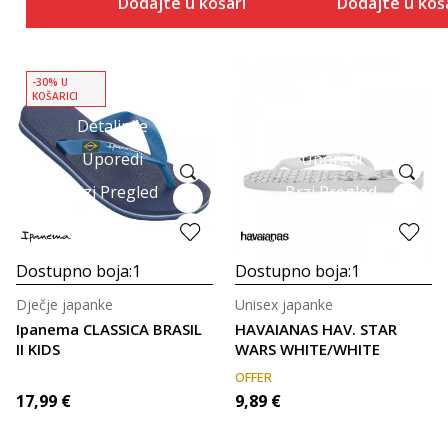
Dodajte u košaricu
Dodajte u koš
-30% U
KOŠARICI
Detaljnije
Detaljnije
Uporedi
Uporedi
Brzi Pregled
Brzi Pregled
Dostupno boja:
1
Dostupno boja:
1
Dječje japanke
Unisex japanke
Ipanema CLASSICA BRASIL
HAVAIANAS HAV. STAR
II KIDS
WARS WHITE/WHITE
OFFER
17,99
€
9,89
€