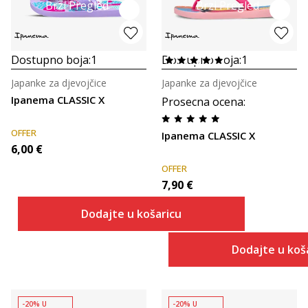
Brzi Pregled
Brzi Pregled
Dostupno boja:
1
Dostupno boja:
1
Japanke za djevojčice
Japanke za djevojčice
Ipanema CLASSIC X
Prosecna ocena
:
OFFER
Ipanema CLASSIC X
6,00
€
OFFER
7,90
€
Dodajte u košaricu
Dodajte u koš
-20% U
-20% U