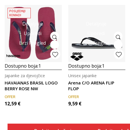
POSLJEDNJI
KOMADI
Detaljnije
Detaljnije
Uporedi
Uporedi
Brzi Pregled
Brzi Pregled
Dostupno boja:
1
Dostupno boja:
1
Japanke za djevojčice
Unisex japanke
HAVAIANAS BRASIL LOGO
Arena C/O ARENA FLIP
BERRY ROSE NW
FLOP
OFFER
OFFER
12,59
€
9,59
€