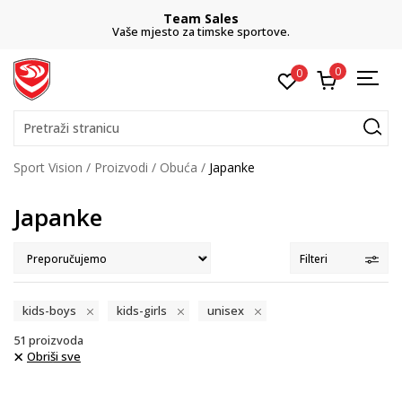
Team Sales
Vaše mjesto za timske sportove.
0
0
Pretraži stranicu
Sport Vision
Proizvodi
Obuća
Japanke
Japanke
Filteri
kids-boys
kids-girls
unisex
51
proizvoda
Obriši sve