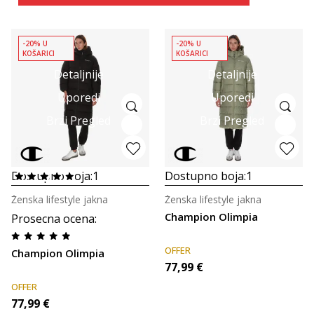
-20% U
-20% U
KOŠARICI
KOŠARICI
Detaljnije
Detaljnije
Uporedi
Uporedi
Brzi Pregled
Brzi Pregled
Dostupno boja:
1
Dostupno boja:
1
Ženska lifestyle jakna
Ženska lifestyle jakna
Champion Olimpia
Prosecna ocena
:
OFFER
Champion Olimpia
77,99
€
OFFER
77,99
€