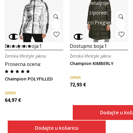
Detaljnije
Detaljnije
Uporedi
Uporedi
Brzi Pregled
Brzi Pregled
Dostupno boja:
1
Dostupno boja:
1
Ženska lifestyle jakna
Ženska lifestyle jakna
Champion KIMBERLY
Prosecna ocena
:
OFFER
Champion POLYFILLED
72,93
€
OFFER
64,97
€
Dodajte u koš
Dodajte u košaricu