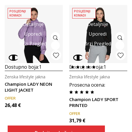
POSLJEDNJI
POSLJEDNJI
KOMADI
KOMADI
Detaljnije
Detaljnije
Uporedi
Uporedi
Brzi Pregled
Brzi Pregled
Dostupno boja:
1
Dostupno boja:
1
Ženska lifestyle jakna
Ženska lifestyle jakna
Champion LADY NEON
Prosecna ocena
:
LIGHT JACKET
OFFER
Champion LADY SPORT
26,48
€
PRINTED
OFFER
31,79
€