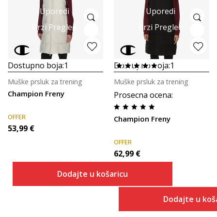
Uporedi
Uporedi
Brzi Pregled
Brzi Pregled
Dostupno boja:
1
Dostupno boja:
1
Muške prsluk za trening
Muške prsluk za trening
Champion Freny
Prosecna ocena
:
OFFER
Champion Freny
53,99
€
OFFER
62,99
€
Dodajte u košaricu
Dodajte u koš