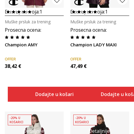
Dostupno boja:
1
Dostupno boja:
1
Muške prsluk za trening
Muške prsluk za trening
Prosecna ocena
:
Prosecna ocena
:
Champion AMY
Champion LADY MAXI
OFFER
OFFER
38,42
€
47,49
€
Dodajte u košaricu
Dodajte u koš
-20% U
-20% U
KOŠARICI
KOŠARICI
Detaljnije
Detaljnije