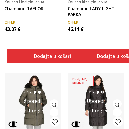
Ženska lifestyle jakna
Ženska lifestyle jakna
Champion TAYLOR
Champion LADY LIGHT
PARKA
OFFER
OFFER
43,07
€
46,11
€
Dodajte u košaricu
Dodajte u koš
POSLJEDNJI
KOMADI
Detaljnije
Detaljnije
Uporedi
Uporedi
Brzi Pregled
Brzi Pregled