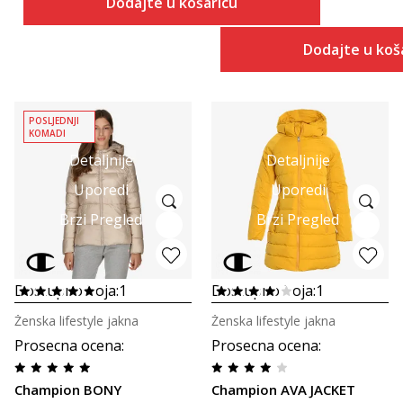
Dodajte u košaricu
Dodajte u koš
POSLJEDNJI
KOMADI
Detaljnije
Detaljnije
Uporedi
Uporedi
Brzi Pregled
Brzi Pregled
Dostupno boja:
1
Dostupno boja:
1
Ženska lifestyle jakna
Ženska lifestyle jakna
Prosecna ocena
:
Prosecna ocena
:
Champion BONY
Champion AVA JACKET