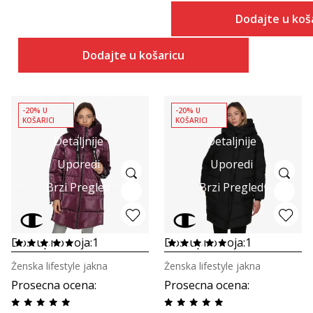
Dodajte u koš
Dodajte u košaricu
-20% U
-20% U
KOŠARICI
KOŠARICI
Detaljnije
Detaljnije
Uporedi
Uporedi
Brzi Pregled
Brzi Pregled
Dostupno boja:
1
Dostupno boja:
1
Ženska lifestyle jakna
Ženska lifestyle jakna
Prosecna ocena
:
Prosecna ocena
: