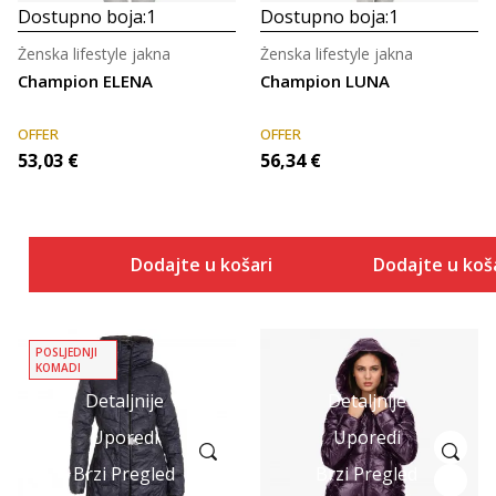
Dostupno boja:
1
Dostupno boja:
1
Ženska lifestyle jakna
Ženska lifestyle jakna
Champion ELENA
Champion LUNA
OFFER
OFFER
53,03
€
56,34
€
Dodajte u košaricu
Dodajte u koš
POSLJEDNJI
KOMADI
Detaljnije
Detaljnije
Uporedi
Uporedi
Brzi Pregled
Brzi Pregled