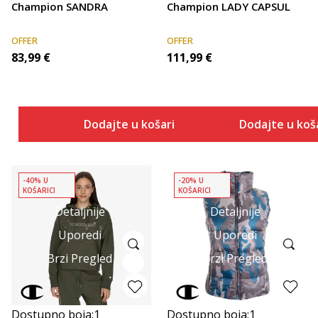
Champion SANDRA
Champion LADY CAPSUL
OFFER
OFFER
83,99
€
111,99
€
Dodajte u košaricu
Dodajte u koš
-40% U
-20% U
KOŠARICI
KOŠARICI
Detaljnije
Detaljnije
Uporedi
Uporedi
Brzi Pregled
Brzi Pregled
Dostupno boja:
1
Dostupno boja:
1