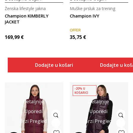
Ženska lifestyle jakna
Muške prsluk za trening
Champion KIMBERLY
Champion IVY
JACKET
OFFER
169,99
€
35,75
€
Dodajte u košaricu
Dodajte u koš
-20% U
KOŠARICI
Detaljnije
Detaljnije
Uporedi
Uporedi
Brzi Pregled
Brzi Pregled