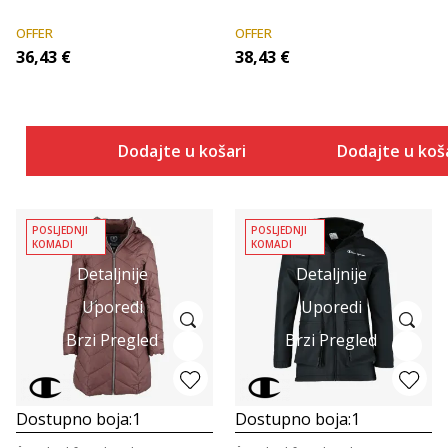
OFFER
OFFER
36,43
€
38,43
€
Dodajte u košaricu
Dodajte u koš
POSLJEDNJI
POSLJEDNJI
KOMADI
KOMADI
Detaljnije
Detaljnije
Uporedi
Uporedi
Brzi Pregled
Brzi Pregled
Dostupno boja:
1
Dostupno boja:
1