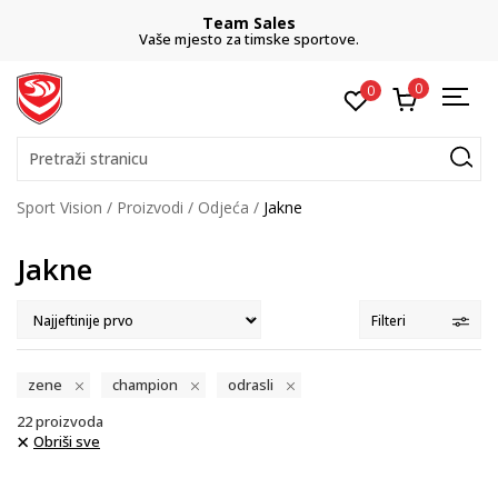
Team Sales
Vaše mjesto za timske sportove.
0
0
Pretraži stranicu
Sport Vision
Proizvodi
Odjeća
Jakne
Jakne
Filteri
zene
champion
odrasli
22
proizvoda
Obriši sve