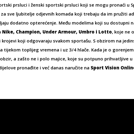
rtski prsluci
i
ženski sportski prsluci
koji se mogu pronaći u Sp
 za sve ljubitelje odjevnih komada koji trebaju da im pružiti 
ljaju dodatno opterećenje. Među modelima koji su dostupni n
a
Nike, Champion, Under Armour, Umbro i Lotto
, koje ne 
i krojevi koji odgovaraju svakom sportašu. S obzirom na jedin
 a tijekom toplijeg vremena i uz 3/4 hlače. Kada je o gorenjem 
obzir, a zašto ne i
polo majice
, koje su potpuno prihvatljive 
dijelove pronađite i već danas naručite na
Sport Vision Onli