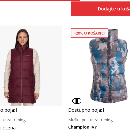
Dodajte u koš
-20% U KOŠARICI
Uporedi
Uporedi
o boja:
1
Dostupno boja:
1
luk za trening
Muške prsluk za trening
Champion IVY
a ocena
: