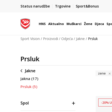
BOX NOW
Status narudžbe
Trgovine
Sport&Bonus
Dostava 1,50 €
| Više od 800 paketomata u Hrvatsko
HNS
Aktualno
Muškarci
Žene
Djeca
Spo
Sport Vision
Proizvodi
Odjeća
Jakne
Prsluk
Prsluk
Jakne
zene
Jakna
(17)
Prsluk
(5)
Spol
-20% U