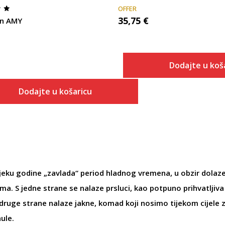
OFFER
35,75
€
n AMY
Dodajte u koš
Dodajte u košaricu
ijeku godine „zavlada“ period hladnog vremena, u obzir dolaze
ma. S jedne strane se nalaze prsluci, kao potpuno prihvatljiva 
 druge strane nalaze jakne, komad koji nosimo tijekom cijele z
nule.