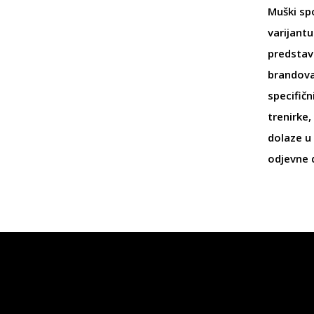
Muški spo
varijantu
predstav
brandov
specifičn
trenirke
,
dolaze u 
odjevne 