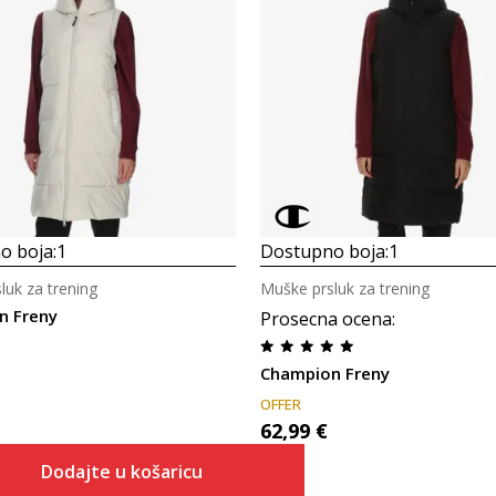
Uporedi
Uporedi
o boja:
1
Dostupno boja:
1
luk za trening
Muške prsluk za trening
n Freny
Prosecna ocena
:
Champion Freny
OFFER
62,99
€
Dodajte u košaricu