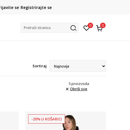
CLICK& COLLECT
rijavite se
Registrirajte se
besplatno preuzimanje u trgovini
0
0
Pretraži stranicu
Sortiraj
5
proizvoda
Obriši sve
-20% U KOŠARICI