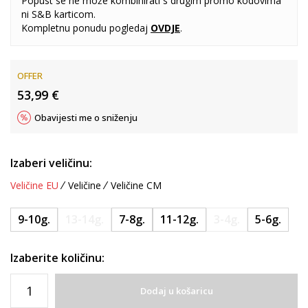
Popust se ne može kombinirati s drugim promo kodovima
ni S&B karticom.
Kompletnu ponudu pogledaj
OVDJE
.
OFFER
53,99
€
Obavijesti me o sniženju
Izaberi veličinu:
Veličine EU
Veličine
Veličine CM
9-10g.
13-14g.
7-8g.
11-12g.
3-4g.
5-6g.
Izaberite količinu:
Dodaj u košaricu