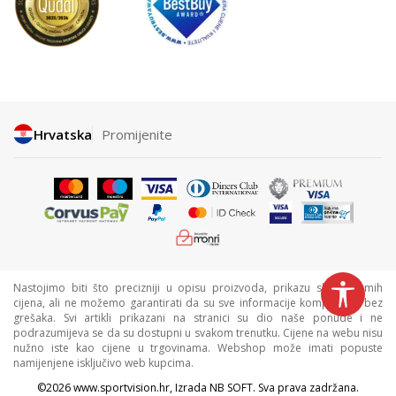
Hrvatska
Promijenite
Nastojimo biti što precizniji u opisu proizvoda, prikazu slika i samih
cijena, ali ne možemo garantirati da su sve informacije kompletne i bez
grešaka. Svi artikli prikazani na stranici su dio naše ponude i ne
podrazumijeva se da su dostupni u svakom trenutku. Cijene na webu nisu
nužno iste kao cijene u trgovinama. Webshop može imati popuste
namijenjene isključivo web kupcima.
©2026
www.sportvision.hr
, Izrada
NB SOFT
. Sva prava zadržana.