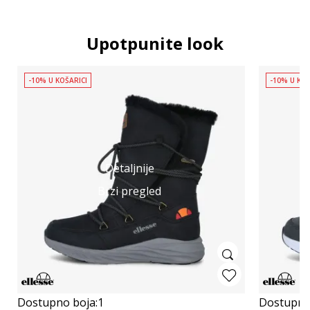
Upotpunite look
-10% U KOŠARICI
-10% U KOŠ
Detaljnije
Brzi pregled
Dostupno boja:
1
Dostupno