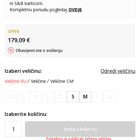
ni S&B karticom.
Kompletnu ponudu pogledaj
OVDJE
.
OFFER
179,09
€
Obavijesti me o sniženju
Izaberi veličinu:
Odredi veličinu
Veličine EU
Veličine
Veličine CM
XS
S
M
L
XS
S
M
L
XL
Izaberite količinu:
Dodaj u košaricu
Potrebno je odabrati željenu veličinu