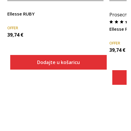
Ellesse RUBY
Prosecna
OFFER
Ellesse R
39,74
€
OFFER
39,74
€
Dodajte u košaricu
Veličina
Dodaj u košaricu
ONESZ
36
37
38