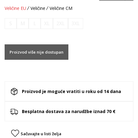
Veličine EU
Veličine
Veličine CM
S
M
L
XL
2XL
3XL
Proizvod više nije dostupan
Proizvod je moguće vratiti u roku od 14 dana
Besplatna dostava za narudžbe iznad 70 €
Sačuvajte u listi želja