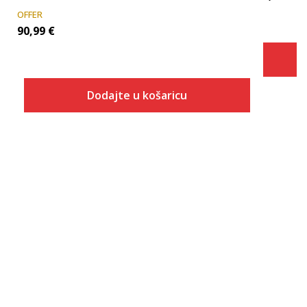
OFFER
90,99
€
Dodajte u košaricu
Veličina
Dodaj u košaricu
7.5
8
8.5
9
9.5