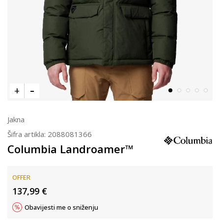
Jakna
Šifra artikla:
2088081366
Columbia Landroamer™
OFFER
137,99
€
Obavijesti me o sniženju