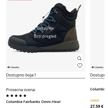
Detaljnije
Brzi pregled
Dostupno boja:
1
Dostupno
Columbia 
Prosecna ocena
:
OFFER
Columbia Fairbanks Omni-Heat
27,59
€