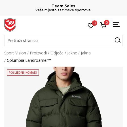
Team Sales
Vaše mjesto za timske sportove.
0
0
Pretraži stranicu
Sport Vision
Proizvodi
Odjeća
Jakne
Jakna
Columbia Landroamer™
POSLJEDNJI KOMADI