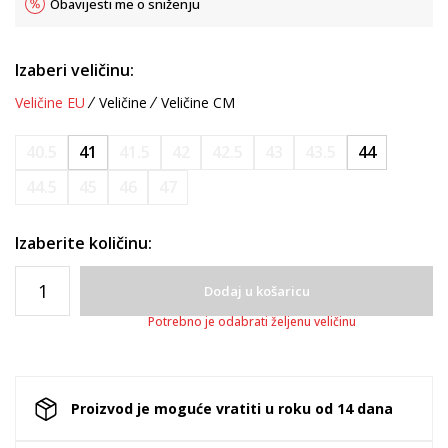
Obavijesti me o sniženju
Izaberi veličinu:
Veličine EU
Veličine
Veličine CM
40.5
41
41.5
42
42.5
43
43.5
44
44.5
45
46
47
Izaberite količinu:
Dodaj u košaricu
Potrebno je odabrati željenu veličinu
Proizvod je moguće vratiti u roku od 14 dana