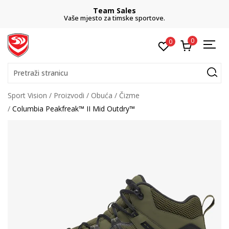
Team Sales
Vaše mjesto za timske sportove.
0
0
Pretraži stranicu
Sport Vision
Proizvodi
Obuća
Čizme
Columbia Peakfreak™ II Mid Outdry™