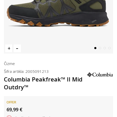
Čizme
Šifra artikla:
2005091213
Columbia Peakfreak™ II Mid
Outdry™
OFFER
69,99
€