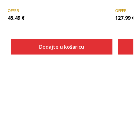
OFFER
OFFER
45,49
€
127,99
€
Dodajte u košaricu
Veličina
Dodaj u košaricu
S
M
L
XL
2XL