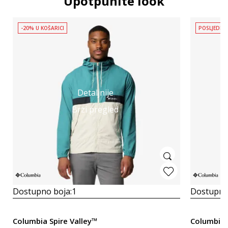
Upotpunite look
-20% U KOŠARICI
POSLJEDNJ
Detaljnije
Brzi pregled
Dostupno boja:
1
Dostupno
Columbia Spire Valley™
Columbia 