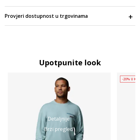
Provjeri dostupnost u trgovinama
Upotpunite look
-20% U KOŠ
Detaljnije
Brzi pregled