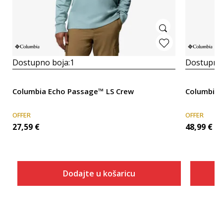
Dostupno boja:
1
Dostupno
Columbia Echo Passage™ LS Crew
Columbia 
OFFER
OFFER
27,59
€
48,99
€
Dodajte u košaricu
Veličina
Dodaj u košaricu
S