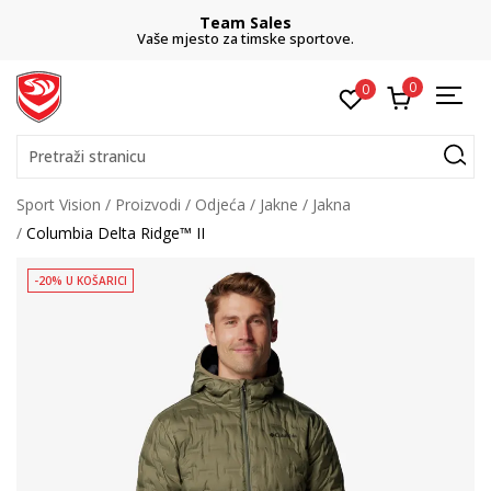
Team Sales
Vaše mjesto za timske sportove.
0
0
Pretraži stranicu
Sport Vision
Proizvodi
Odjeća
Jakne
Jakna
Columbia Delta Ridge™ II
-20% U KOŠARICI