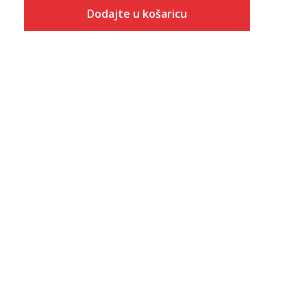
Dodajte u košaricu
Veličina
Dodaj u košaricu
8
8.5
9
9.5
10
10.5
11