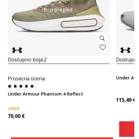
Brzi pregled
Dostupno boja:
2
Dostupno
Under Ar
Prosecna ocena
:
Under Armour Phantom 4 Reflect
115,49
€
OFFER
70,00
€