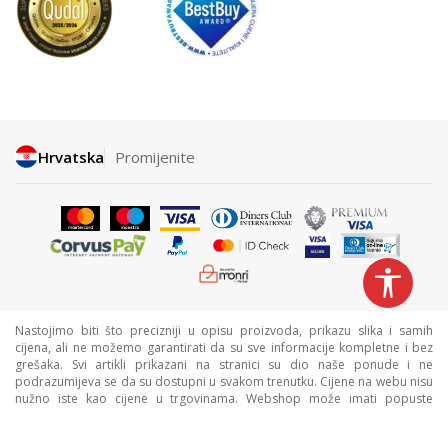
Hrvatska
Promijenite
Nastojimo biti što precizniji u opisu proizvoda, prikazu slika i samih
cijena, ali ne možemo garantirati da su sve informacije kompletne i bez
grešaka. Svi artikli prikazani na stranici su dio naše ponude i ne
podrazumijeva se da su dostupni u svakom trenutku. Cijene na webu nisu
nužno iste kao cijene u trgovinama. Webshop može imati popuste
namijenjene isključivo web kupcima.
©2026
www.sportvision.hr
, Izrada
NB SOFT
. Sva prava zadržana.