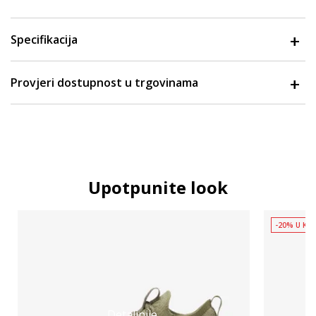
Specifikacija
Provjeri dostupnost u trgovinama
Upotpunite look
-20% U KOŠ
Detaljnije