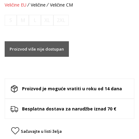
Veličine EU
Veličine
Veličine CM
S
M
L
XL
2XL
Proizvod više nije dostupan
Proizvod je moguće vratiti u roku od 14 dana
Besplatna dostava za narudžbe iznad 70 €
Sačuvajte u listi želja