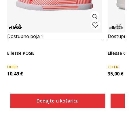
Dostupno boja:
1
Dostupno
Ellesse POSIE
Ellesse Gi
OFFER
OFFER
10,49
€
35,00
€
Dodajte u košaricu
Veličina
Dodaj u košaricu
ONESZ