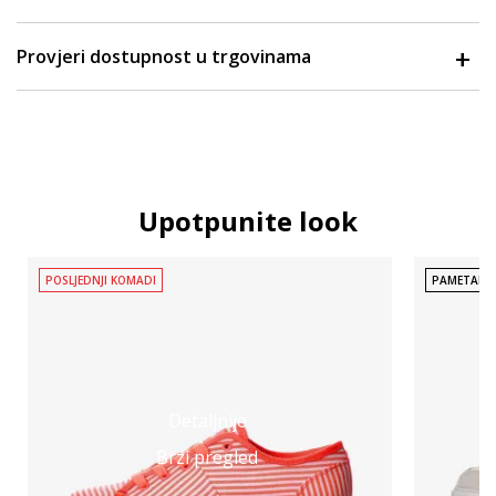
Provjeri dostupnost u trgovinama
Upotpunite look
POSLJEDNJI KOMADI
PAMETAN 
Detaljnije
Brzi pregled