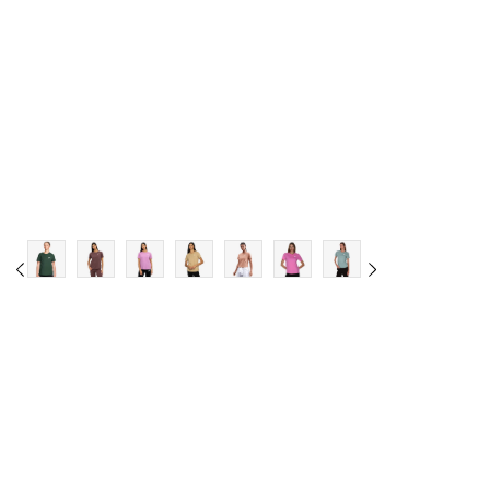
M
L
XL
2XL