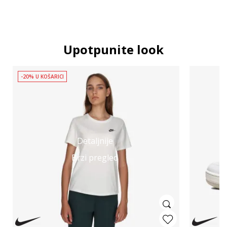
Upotpunite look
-20% U KOŠARICI
Detaljnije
Brzi pregled