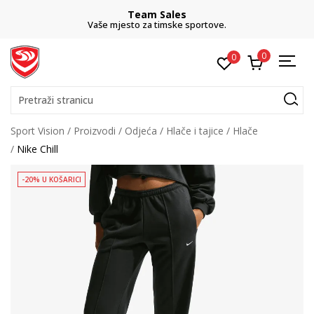
Team Sales
Vaše mjesto za timske sportove.
0
0
Pretraži stranicu
Sport Vision
Proizvodi
Odjeća
Hlače i tajice
Hlače
Nike Chill
-20% U KOŠARICI