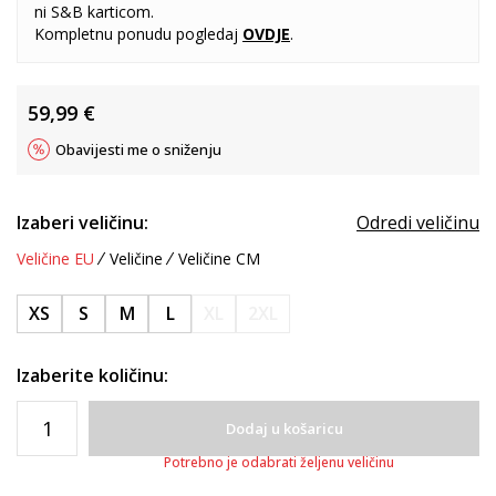
ni S&B karticom.
Kompletnu ponudu pogledaj
OVDJE
.
59,99
€
Obavijesti me o sniženju
Izaberi veličinu:
Odredi veličinu
Veličine EU
Veličine
Veličine CM
XS
S
M
L
XL
2XL
Izaberite količinu:
Dodaj u košaricu
Potrebno je odabrati željenu veličinu