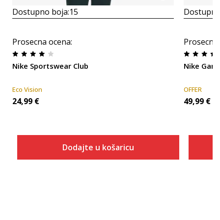
Dostupno boja:
15
Dostupno
Prosecna ocena
:
Prosecna
Nike Sportswear Club
Nike Gam
Eco Vision
OFFER
24,99
€
49,99
€
Dodajte u košaricu
Veličina
Dodaj u košaricu
XS
S