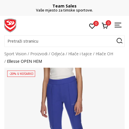
Team Sales
Vaše mjesto za timske sportove.
0
0
Pretraži stranicu
Sport Vision
Proizvodi
Odjeća
Hlače i tajice
Hlače OH
Ellesse OPEN HEM
-20% U KOŠARICI