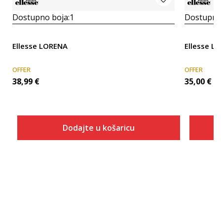
Dostupno boja:
1
Dostupno
Ellesse LORENA
Ellesse L
OFFER
OFFER
38,99
€
35,00
€
Dodajte u košaricu
Veličina
Dodaj u košaricu
36
37
38