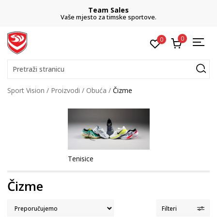
Team Sales
Vaše mjesto za timske sportove.
0
0
Pretraži stranicu
Sport Vision
Proizvodi
Obuća
Čizme
Tenisice
Čizme
Filteri