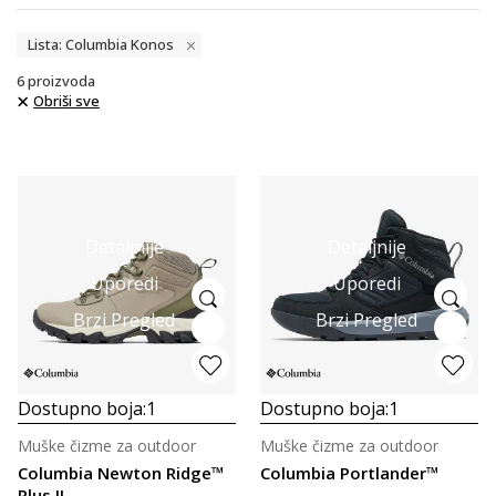
Lista: Columbia Konos
6
proizvoda
Obriši sve
Detaljnije
Detaljnije
Uporedi
Uporedi
Brzi Pregled
Brzi Pregled
Dostupno boja:
1
Dostupno boja:
1
Muške čizme za outdoor
Muške čizme za outdoor
Columbia Newton Ridge™
Columbia Portlander™
Plus II