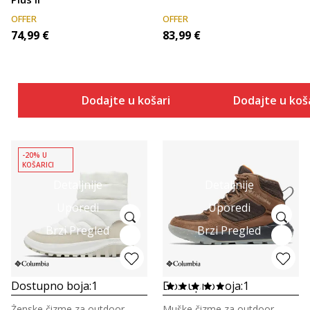
OFFER
OFFER
74,99
€
83,99
€
Dodajte u košaricu
Dodajte u koš
-20% U
KOŠARICI
Detaljnije
Detaljnije
Uporedi
Uporedi
Brzi Pregled
Brzi Pregled
Dostupno boja:
1
Dostupno boja:
1
Ženske čizme za outdoor
Muške čizme za outdoor