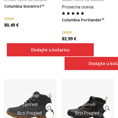
Columbia Snowtrot™
Prosecna ocena
:
OFFER
Columbia Portlander™
80,49
€
OFFER
83,99
€
Dodajte u košaricu
Dodajte u koš
Detaljnije
Detaljnije
Uporedi
Uporedi
Brzi Pregled
Brzi Pregled