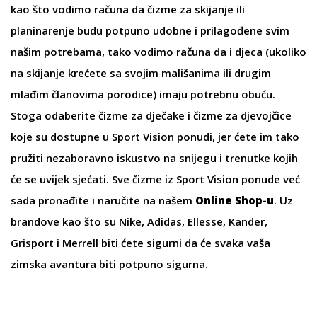
kao što vodimo računa da
čizme
za skijanje ili
planinarenje budu potpuno udobne i prilagođene svim
našim potrebama, tako vodimo računa da i djeca (ukoliko
na skijanje krećete sa svojim mališanima ili drugim
mlađim članovima porodice) imaju potrebnu obuću.
Stoga odaberite
čizme za dječake
i
čizme za djevojčice
koje su dostupne u Sport Vision ponudi, jer ćete im tako
pružiti nezaboravno iskustvo na snijegu i trenutke kojih
će se uvijek sjećati. Sve čizme iz Sport Vision ponude već
sada pronađite i naručite na našem
Online Shop-u
. Uz
brandove kao što su
Nike
,
Adidas
,
Ellesse
,
Kander
,
Grisport
i
Merrell
biti ćete sigurni da će svaka vaša
zimska avantura biti potpuno sigurna.