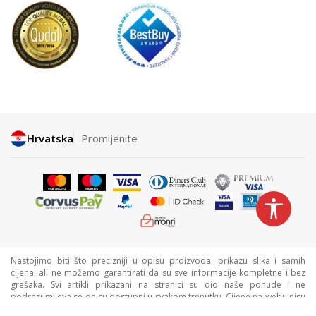
Hrvatska
Promijenite
Nastojimo biti što precizniji u opisu proizvoda, prikazu slika i samih
cijena, ali ne možemo garantirati da su sve informacije kompletne i bez
grešaka. Svi artikli prikazani na stranici su dio naše ponude i ne
podrazumijeva se da su dostupni u svakom trenutku. Cijene na webu nisu
nužno iste kao cijene u trgovinama. Webshop može imati popuste