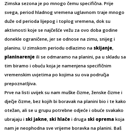
Zimska sezona je po mnogo čemu specifična. Prije
svega, period hladnog vremena uglavnom traje mnogo
duže od perioda lijepog i toplog vremena, dok su
aktivnosti koje se najčešće vežu za ovo doba godine
donekle ograničene, jer se odnose na zimu, snijeg i
planinu. U zimskom periodu odlazimo na
skijanje
,
planinarenje
ili se odmaramo na planini, pa u skladu sa
tim biramo i obuću koja je namenjena specifičnim
vremenskim uvjetima po kojima su ova područja
prepoznatljiva.
Prve na listi uvijek su nam
muške čizme
,
ženske čizme
i
dječje čizme
, bez kojih bi boravak na planini bio i te kako
otežan, ali se u grupu potrebne
odjeće
i
obuće
svakako
ubrajaju i
ski jakne
,
ski hlače
i druga
ski oprema
koja
nam je neophodna sve vrijeme boravka na planini. Baš