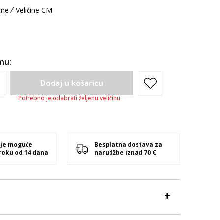
ine
Veličine CM
inu:
Dodaj u košaricu
Potrebno je odabrati željenu veličinu
 je moguće
Besplatna dostava za
 roku od 14 dana
narudžbe iznad 70 €