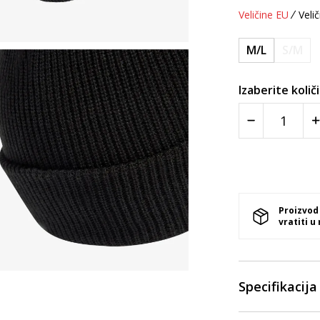
Veličine EU
Velič
M/L
S/M
Izaberite količ
Proizvod
vratiti u
Specifikacija