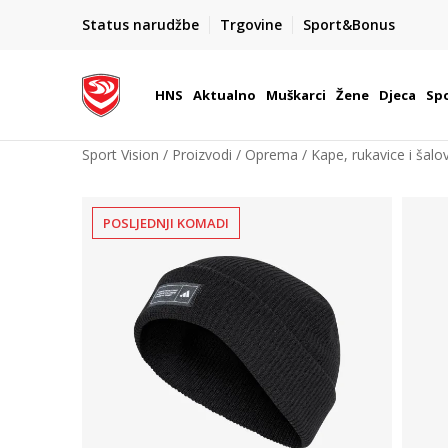
BOX NOW
Status narudžbe
Trgovine
Sport&Bonus
Dostava 1,50 €
| Više od 800 paketomata u Hrvatsko
HNS
Aktualno
Muškarci
Žene
Djeca
Spo
Sport Vision
Proizvodi
Oprema
Kape, rukavice i šalov
POSLJEDNJI KOMADI