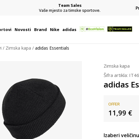
Team Sales
P
j
Vaše mjesto za timske sportove.
rtovi
Novosti
Brand
Nike
adidas
i
Zimska kapa
adidas Essentials
Zimska kapa
Šifra artikla:
IT4
adidas Es
OFFER
11,99
€
Izaberi veličinu