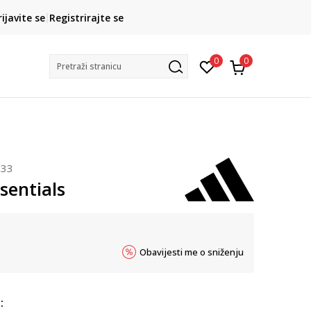
CLICK& COLLECT
rijavite se
Registrirajte se
besplatno preuzimanje u trgovini
0
0
Pretraži stranicu
633
sentials
Obavijesti me o sniženju
: