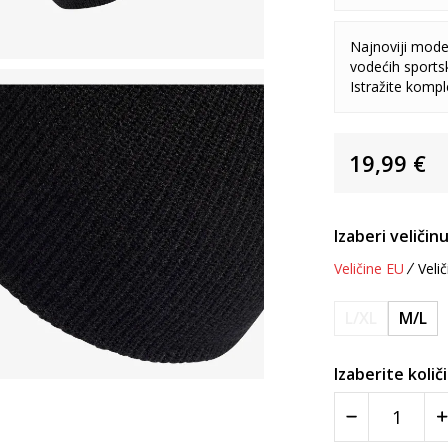
Najnoviji model
vodećih sports
Istražite komp
19,99
€
Izaberi veličinu
Veličine EU
Velič
L/XL
M/L
Izaberite količ