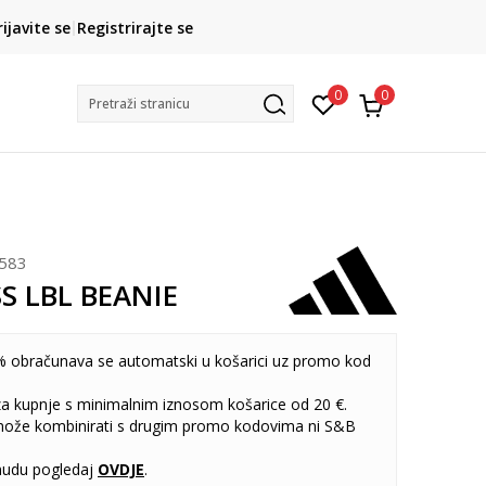
CLICK& COLLECT
rijavite se
Registrirajte se
besplatno preuzimanje u trgovini
0
0
Pretraži stranicu
583
SS LBL BEANIE
 obračunava se automatski u košarici uz promo kod
 za kupnje s minimalnim iznosom košarice od 20 €.
može kombinirati s drugim promo kodovima ni S&B
udu pogledaj
OVDJE
.