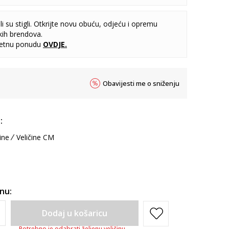
i su stigli. Otkrijte novu obuću, odjeću i opremu
kih brendova.
letnu ponudu
OVDJE
.
Obavijesti me o sniženju
:
ine
Veličine CM
inu:
Dodaj u košaricu
Potrebno je odabrati željenu veličinu