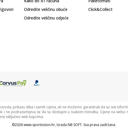
ra
Kako do R1 računa
Paketomati
rigovori
Odredite veličinu obuće
Click&Collect
Odredite veličinu odjeće
oizvoda, prikazu slika i samih cijena, ali ne možemo garantirati da su sve informa
de i ne podrazumijeva se da su dostupni u svakom trenutku. Cijene na webu n
ne isključivo web kupcima.
©2026
www.sportvision.hr
, Izrada
NB SOFT
. Sva prava zadržana.