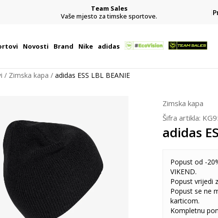
Team Sales
P
j
Vaše mjesto za timske sportove.
rtovi
Novosti
Brand
Nike
adidas
i
Zimska kapa
adidas ESS LBL BEANIE
Zimska kapa
Šifra artikla:
KG9
adidas E
Popust od -20%
VIKEND.
Popust vrijedi
Popust se ne 
karticom.
Kompletnu pon