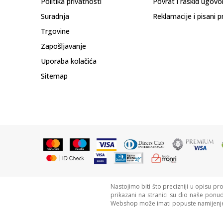
Politika privatnosti
Povrat i raskid ugovo
Suradnja
Reklamacije i pisani p
Trgovine
Zapošljavanje
Uporaba kolačića
Sitemap
Nastojimo biti što precizniji u opisu pr
prikazani na stranici su dio naše ponu
Webshop može imati popuste namijenje