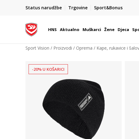
BOX NOW
Status narudžbe
Trgovine
Sport&Bonus
Dostava 1,50 €
| Više od 800 paketomata u Hrvatsko
HNS
Aktualno
Muškarci
Žene
Djeca
Spo
Sport Vision
Proizvodi
Oprema
Kape, rukavice i šalov
-20% U KOŠARICI