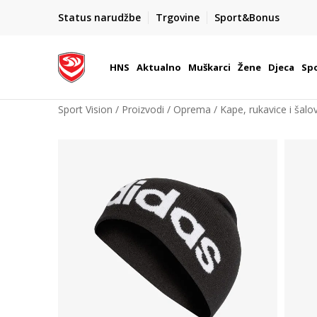
BOX NOW
Status narudžbe
Trgovine
Sport&Bonus
Dostava 1,50 €
| Više od 800 paketomata u Hrvatsko
HNS
Aktualno
Muškarci
Žene
Djeca
Spo
Sport Vision
Proizvodi
Oprema
Kape, rukavice i šalov