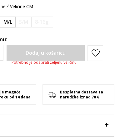
ine
Veličine CM
M/L
S/M
8-16g.
inu:
Dodaj u košaricu
Potrebno je odabrati željenu veličinu
 je moguće
Besplatna dostava za
 roku od 14 dana
narudžbe iznad 70 €