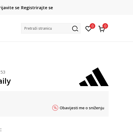
CLICK& COLLECT
rijavite se
Registrirajte se
besplatno preuzimanje u trgovini
0
0
Pretraži stranicu
653
ily
Obavijesti me o sniženju
: