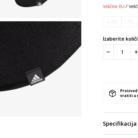
Veličine EU
Velič
4-8g.
L/XL
Izaberite količ
Proizvod
vratiti u
Specifikacija