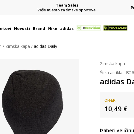
Team Sales
P
j
Vaše mjesto za timske sportove.
rtovi
Novosti
Brand
Nike
adidas
i
Zimska kapa
adidas Daily
Zimska kapa
Šifra artikla:
IB2
adidas Da
OFFER
10,49
€
Izaberi veličinu