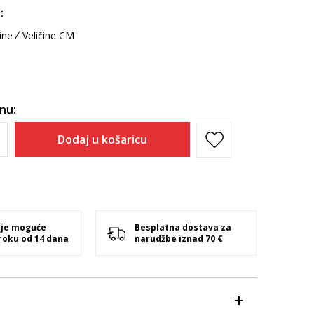
:
ine
Veličine CM
inu:
Dodaj u košaricu
 je moguće
Besplatna dostava za
 roku od 14 dana
narudžbe iznad 70 €