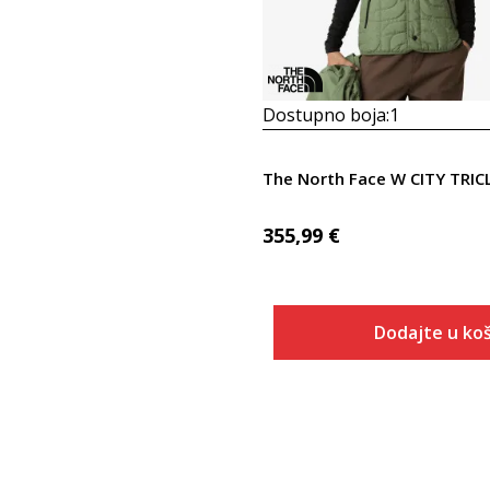
Dostupno boja:
1
355,99
€
Dodajte u koš
Veličina
Dodaj u
XS
S