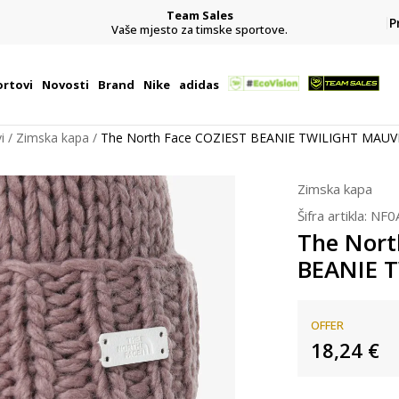
Team Sales
P
j
Vaše mjesto za timske sportove.
rtovi
Novosti
Brand
Nike
adidas
i
Zimska kapa
The North Face COZIEST BEANIE TWILIGHT MAUV
Zimska kapa
Šifra artikla:
NF0
The Nort
BEANIE 
OFFER
18,24
€