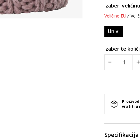
Izaberi veličinu
Veličine EU
Velič
Univ.
Izaberite količ
Proizvod
vratiti u
Specifikacija