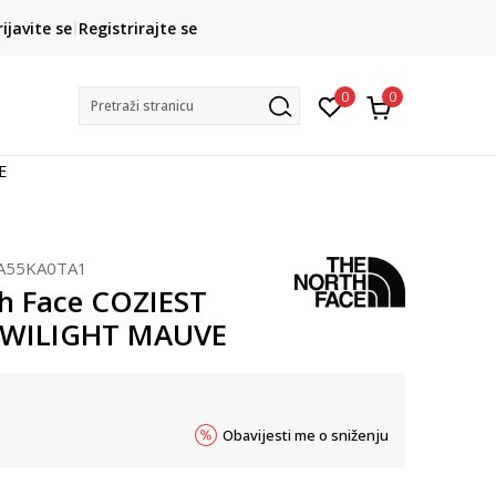
CLICK& COLLECT
rijavite se
Registrirajte se
besplatno preuzimanje u trgovini
0
0
Pretraži stranicu
E
A55KA0TA1
h Face COZIEST
TWILIGHT MAUVE
Obavijesti me o sniženju