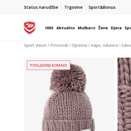
BOX NOW
Status narudžbe
Trgovine
Sport&Bonus
Dostava 1,50 €
| Više od 800 paketomata u Hrvatsko
HNS
Aktualno
Muškarci
Žene
Djeca
Spo
Sport Vision
Proizvodi
Oprema
Kape, rukavice i šalov
POSLJEDNJI KOMADI