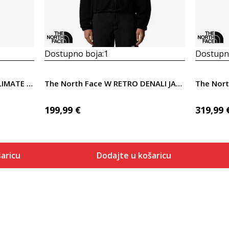
Dostupno boja:
1
Dostupno
The North Face W CITY TRICLIMATE PARKA
The North Face W RETRO DENALI JACKET
199,99
€
319,99
aricu
Dodajte u košaricu
Veličina
 košaricu
Dodaj u košaricu
XS
S