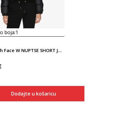
 boja:
1
The North Face W NUPTSE SHORT JACKET
€
Dodajte u košaricu
Veličina
Dodaj u košaricu
XS
S