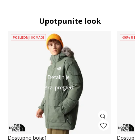
Upotpunite look
POSLJEDNJI KOMADI
-30% U KOŠ
Detaljnije
Brzi pregled
Dostupno boja:
1
Dostupno