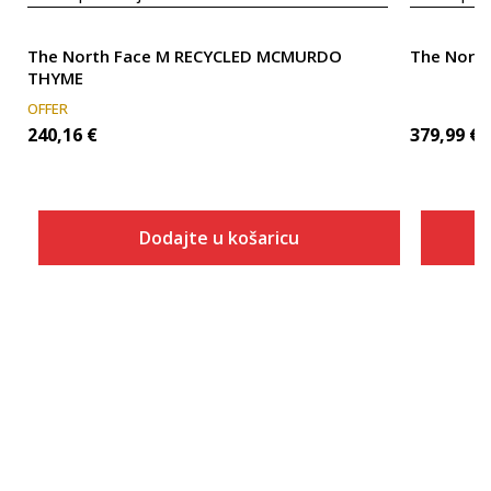
The North Face M RECYCLED MCMURDO
The North
THYME
OFFER
240,16
€
379,99
€
Dodajte u košaricu
Veličina
Dodaj u košaricu
S
M
L
XL