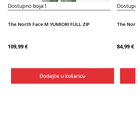
Dostupno boja:
1
Dostupno
The North Face M YUMIORI FULL ZIP
The Nort
109,99
€
84,99
€
Dodajte u košaricu
Veličina
Dodaj u košaricu
XS
S
M