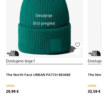
Detaljnije
Brzi pregled
Dostupno boja:
1
Dostupno
The North Face URBAN PATCH BEANIE
The Nort
OFFER
OFFER
29,99
€
33,59
€