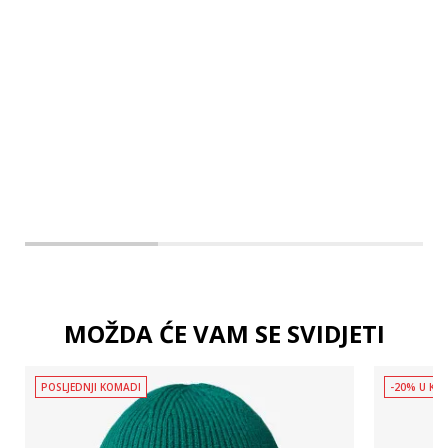
L
XL
2XL
MOŽDA ĆE VAM SE SVIDJETI
POSLJEDNJI KOMADI
-20% U KOŠ