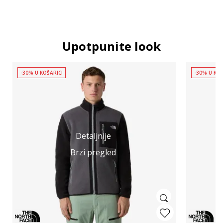
Upotpunite look
-30% U KOŠARICI
-30% U KOŠ
Detaljnije
Brzi pregled