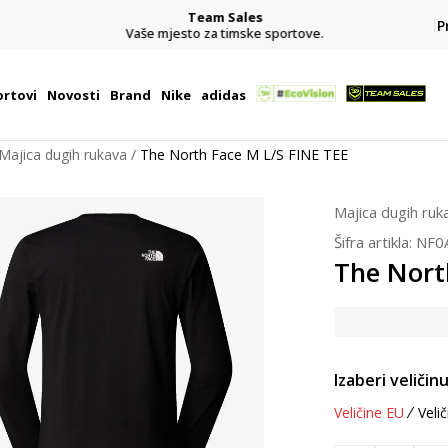
Team Sales
P
j
Vaše mjesto za timske sportove.
rtovi
Novosti
Brand
Nike
adidas
Majica dugih rukava
The North Face M L/S FINE TEE
Majica dugih ruk
Šifra artikla:
NF0
The Nort
Izaberi veličinu
Veličine EU
Velič