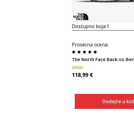
Dostupno boja:
1
Prosecna ocena
:
The North Face Back-to-Ber
OFFER
118,99
€
Dodajte u koš
Veličina
Dodaj u
7