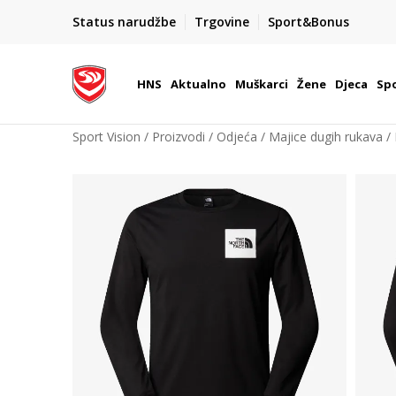
BOX NOW
Status narudžbe
Trgovine
Sport&Bonus
Dostava 1,50 €
| Više od 800 paketomata u Hrvatsko
HNS
Aktualno
Muškarci
Žene
Djeca
Spo
Sport Vision
Proizvodi
Odjeća
Majice dugih rukava