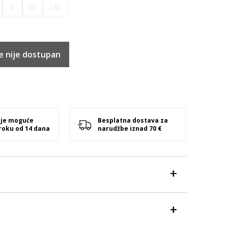
L
XL
2XL
e nije dostupan
 je moguće
Besplatna dostava za
 roku od 14 dana
narudžbe iznad 70 €