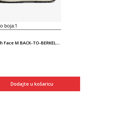
 boja:
1
The North Face M BACK-TO-BERKELEY IV TEXTILE WP
Dodajte u košaricu
Veličina
Dodaj u košaricu
7
7.5