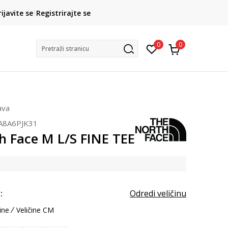
CLICK& COLLECT
rijavite se
Registrirajte se
besplatno preuzimanje u trgovini
0
0
Pretraži stranicu
ava
A8A6PJK31
h Face M L/S FINE TEE
:
Odredi veličinu
ine
Veličine CM