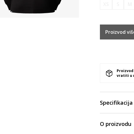
XS
S
M
Proizvod viš
Proizvod
vratiti u
Specifikacija
O proizvodu