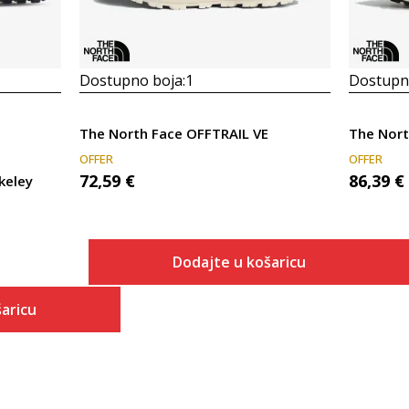
Dostupno boja:
1
Dostupno
The North Face OFFTRAIL VE
OFFER
OFFER
72,59
€
86,39
€
keley
Dodajte u košaricu
Veličina
aricu
Dodaj u košaricu
3.5
 košaricu
4