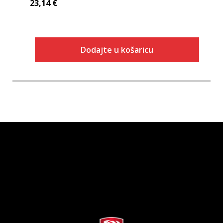
23,14
€
Dodajte u košaricu