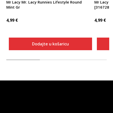
Mr Lacy Mr. Lacy Runnies Lifestyle Round
Mr Lacy M
Mint Gr
[316728_
4,99
€
4,99
€
Dodajte u košaricu