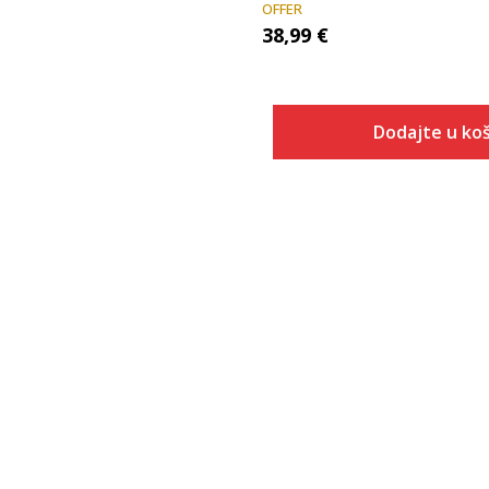
OFFER
38,99
€
Dodajte u koš
Veličina
Dodaj u
48
35.5
36
37
37.5