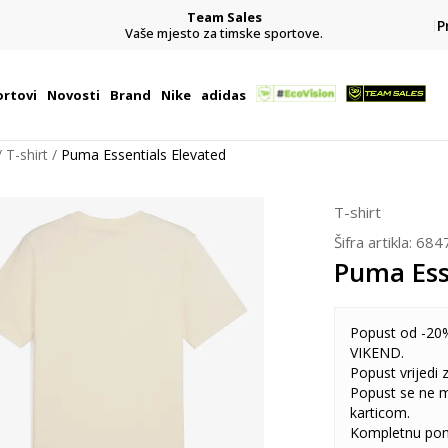
Team Sales
P
j
Vaše mjesto za timske sportove.
rtovi
Novosti
Brand
Nike
adidas
T-shirt
Puma Essentials Elevated
T-shirt
Šifra artikla:
684
Puma Ess
Popust od -20%
VIKEND.
Popust vrijedi
Popust se ne 
karticom.
Kompletnu pon