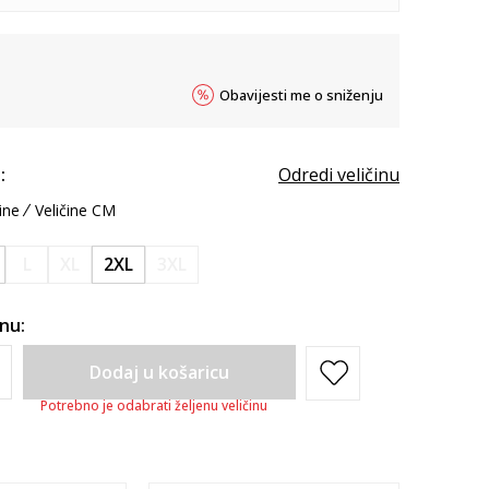
Obavijesti me o sniženju
:
Odredi veličinu
ine
Veličine CM
L
XL
2XL
3XL
inu:
Dodaj u košaricu
Potrebno je odabrati željenu veličinu