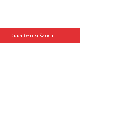
Dodajte u košaricu
Veličina
Dodaj u košaricu
22
23
BV
18
32.5