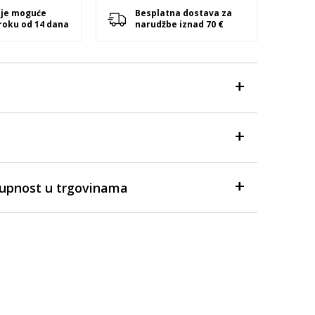
 je moguće
Besplatna dostava za
 roku od 14 dana
narudžbe iznad 70 €
tupnost u trgovinama