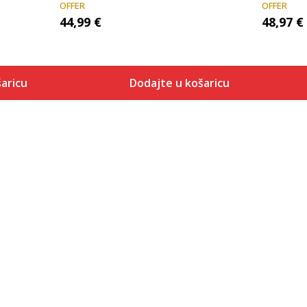
OFFER
OFFER
44,99
€
48,97
€
aricu
Dodajte u košaricu
Veličina
 košaricu
Dodaj u košaricu
48
35.5
36
37
37.5