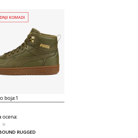
DNJI KOMADI
 boja:
1
a ocena
:
EBOUND RUGGED