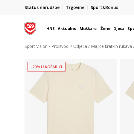
BOX NOW
Status narudžbe
Trgovine
Sport&Bonus
Dostava 1,50 €
| Više od 800 paketomata u Hrvatsko
HNS
Aktualno
Muškarci
Žene
Djeca
Spo
Sport Vision
Proizvodi
Odjeća
Majice kratkih rukava
-20% U KOŠARICI