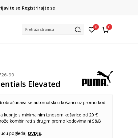
CLICK& COLLECT
rijavite se
Registrirajte se
besplatno preuzimanje u trgovini
0
0
Pretraži stranicu
726-99
entials Elevated
 obračunava se automatski u košarici uz promo kod
 za kupnje s minimalnim iznosom košarice od 20 €.
može kombinirati s drugim promo kodovima ni S&B
udu pogledaj
OVDJE
.