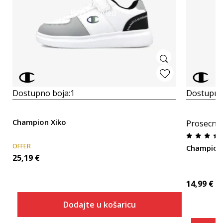
Brzi pregled
Dostupno boja:
1
Dostupno
Champion Xiko
Prosecna
OFFER
Champion
25,19
€
14,99
€
Dodajte u košaricu