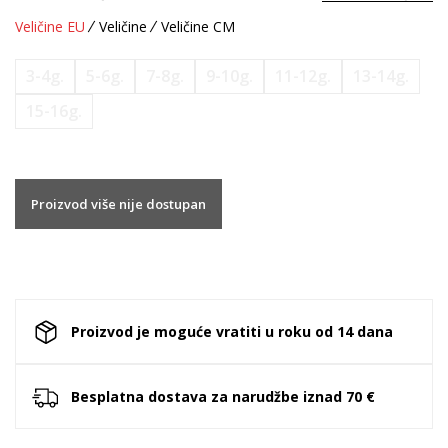
Veličine EU
Veličine
Veličine CM
3-4g.
5-6g.
7-8g.
9-10g.
11-12g.
13-14g.
15-16g.
Proizvod više nije dostupan
Proizvod je moguće vratiti u roku od 14 dana
Besplatna dostava za narudžbe iznad 70 €