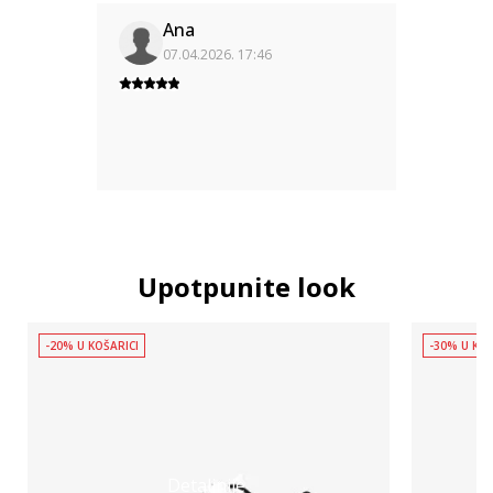
Ana
07.04.2026. 17:46
Upotpunite look
-20% U KOŠARICI
-30% U KOŠ
Detaljnije