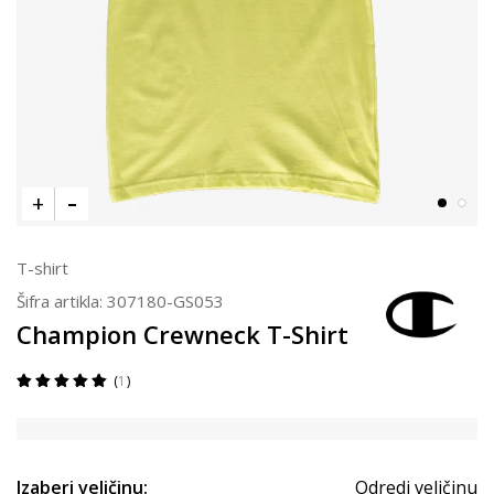
T-shirt
Šifra artikla:
307180-GS053
Champion Crewneck T-Shirt
1
Izaberi veličinu:
Odredi veličinu