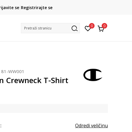
CLICK& COLLECT
rijavite se
Registrirajte se
besplatno preuzimanje u trgovini
0
0
Pretraži stranicu
181-WW001
 Crewneck T-Shirt
:
Odredi veličinu