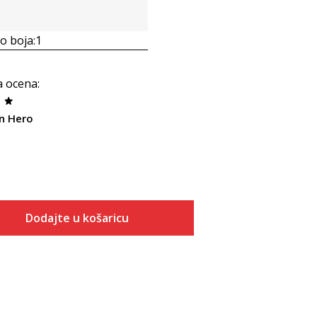
 boja:
1
a ocena
:
n Hero
Dodajte u košaricu
Veličina
Dodaj u košaricu
28
29