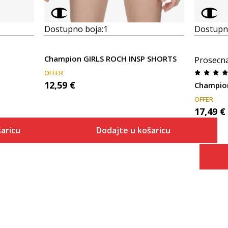
Dostupno boja:
1
Dostupno
Champion GIRLS ROCH INSP SHORTS
Prosecn
OFFER
12,59
€
Champio
OFFER
17,49
€
aricu
Dodajte u košaricu
Veličina
 košaricu
Dodaj u košaricu
2XS
XS
S