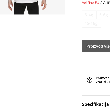
Veličine EU
Velič
3-4g.
5-6g.
15-16g.
Proizvod viš
Proizvod
vratiti u
Specifikacija