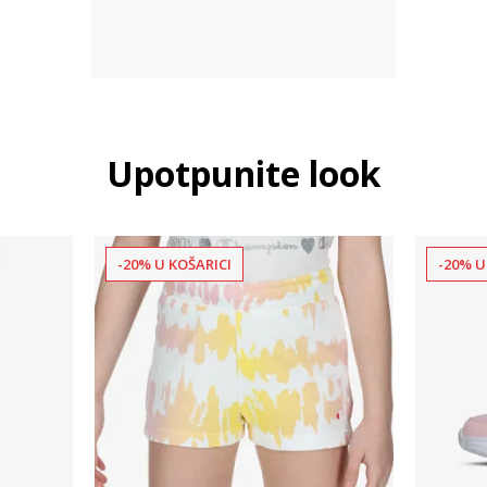
Upotpunite look
-20% U KOŠARICI
-20% U