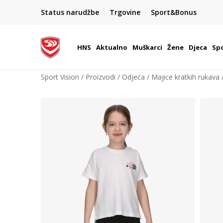
BOX NOW
Status narudžbe
Trgovine
Sport&Bonus
Dostava 1,50 €
| Više od 800 paketomata u Hrvatsko
HNS
Aktualno
Muškarci
Žene
Djeca
Spo
Sport Vision
Proizvodi
Odjeća
Majice kratkih rukava