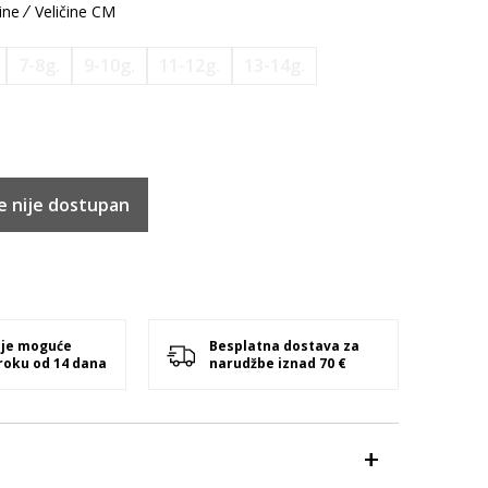
ine
Veličine CM
7-8g.
9-10g.
11-12g.
13-14g.
e nije dostupan
 je moguće
Besplatna dostava za
 roku od 14 dana
narudžbe iznad 70 €