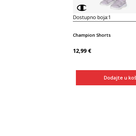
Dostupno boja:
1
Champion Shorts
12,99
€
Dodajte u koš
Veličina
Dodaj u
2XS
XS
S