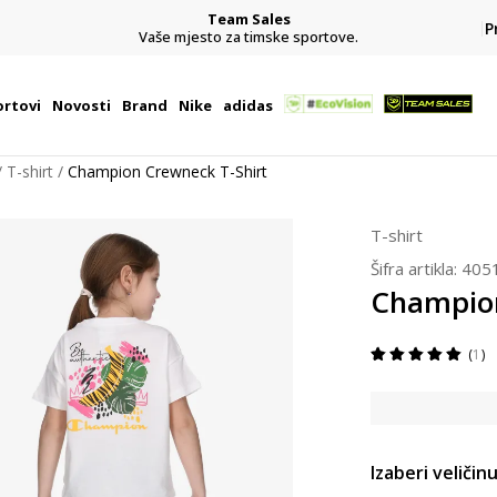
Team Sales
P
j
Vaše mjesto za timske sportove.
rtovi
Novosti
Brand
Nike
adidas
T-shirt
Champion Crewneck T-Shirt
T-shirt
Šifra artikla:
405
Champion
1
Izaberi veličinu