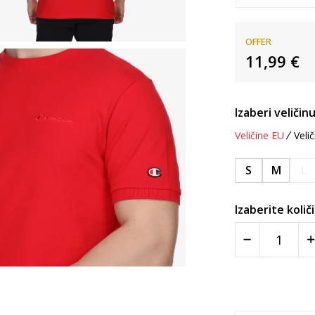
OFFER
11,99
€
Izaberi veličinu
Veličine EU
Velič
S
M
L
Izaberite količ