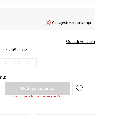
Obavijesti me o sniženju
:
Odredi veličinu
ine
Veličine CM
XL
2XL
3XL
inu:
Dodaj u košaricu
Potrebno je odabrati željenu veličinu