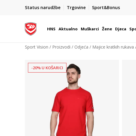
BOX NOW
Status narudžbe
Trgovine
Sport&Bonus
Dostava 1,50 €
| Više od 800 paketomata u Hrvatsko
HNS
Aktualno
Muškarci
Žene
Djeca
Spo
Sport Vision
Proizvodi
Odjeća
Majice kratkih rukava
-20% U KOŠARICI