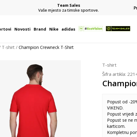
Team Sales
P
j
Vaše mjesto za timske sportove.
rtovi
Novosti
Brand
Nike
adidas
T-shirt
Champion Crewneck T-Shirt
T-shirt
Šifra artikla:
221
Champion
Popust od -20%
VIKEND.
Popust vrijedi
Popust se ne 
karticom.
Kompletnu pon