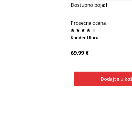
Dostupno boja:
1
Prosecna ocena
:
Kander Uluru
69,99
€
Dodajte u koš
Veličina
Dodaj u
40
41
42