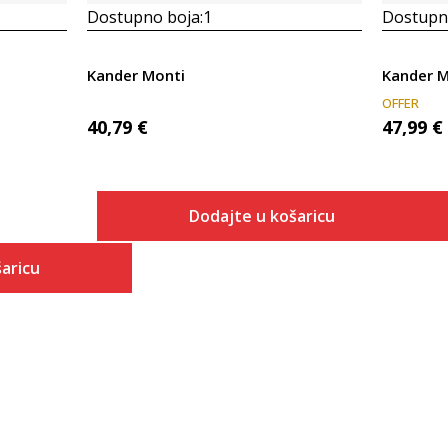
Dostupno boja:
1
Dostupno
Kander Monti
Kander M
OFFER
40,79
€
47,99
€
Dodajte u košaricu
Veličina
aricu
Dodaj u košaricu
40
 košaricu
41
42
43