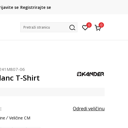
CLICK& COLLECT
rijavite se
Registrirajte se
besplatno preuzimanje u trgovini
0
0
Pretraži stranicu
241M807-06
anc T-Shirt
:
Odredi veličinu
ine
Veličine CM