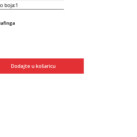
 boja:
1
afinga
Dodajte u košaricu
Veličina
Dodaj u košaricu
40
41
42
43