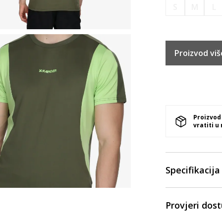
S
M
L
Proizvod viš
Proizvod
vratiti u
Specifikacija
Provjeri dos