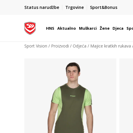
BOX NOW
Status narudžbe
Trgovine
Sport&Bonus
Dostava 1,50 €
| Više od 800 paketomata u Hrvatsko
HNS
Aktualno
Muškarci
Žene
Djeca
Spo
Sport Vision
Proizvodi
Odjeća
Majice kratkih rukava