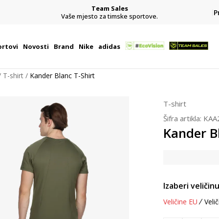
Team Sales
P
j
Vaše mjesto za timske sportove.
rtovi
Novosti
Brand
Nike
adidas
T-shirt
Kander Blanc T-Shirt
T-shirt
Šifra artikla:
KAA
Kander Bl
Izaberi veličinu
Veličine EU
Velič