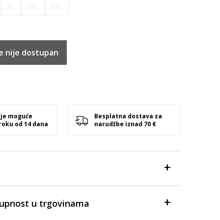
XL
2XL
3XL
e nije dostupan
 je moguće
Besplatna dostava za
 roku od 14 dana
narudžbe iznad 70 €
tupnost u trgovinama