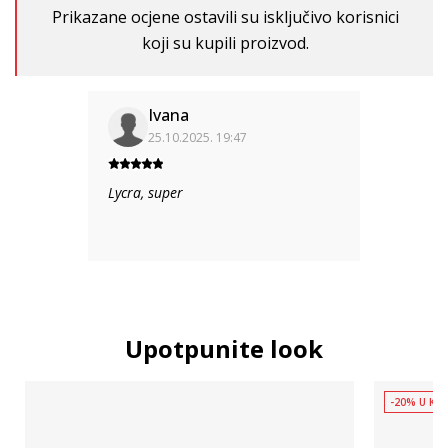
Prikazane ocjene ostavili su isključivo korisnici
koji su kupili proizvod.
Ivana
25.10.2025. 19:47
Lycra, super
Upotpunite look
-20% U KOŠ