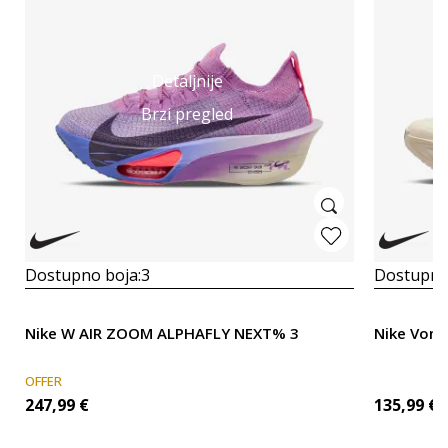
Detaljnije
Brzi pregled
Dostupno boja:
3
Dostupno
Nike W AIR ZOOM ALPHAFLY NEXT% 3
Nike Vome
OFFER
247,99
€
135,99
€