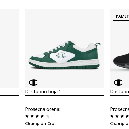
PAMET
Dostupno boja:
1
Dostupno
Prosecna ocena
:
Prosecn
Champion Crol
Champio