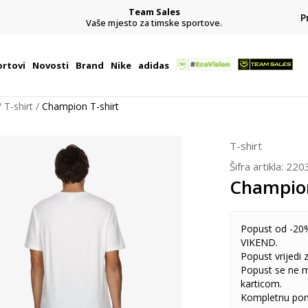
Team Sales
P
j
Vaše mjesto za timske sportove.
rtovi
Novosti
Brand
Nike
adidas
T-shirt
Champion T-shirt
T-shirt
Šifra artikla:
220
Champion
Popust od -20%
VIKEND.
Popust vrijedi
Popust se ne 
karticom.
Kompletnu pon