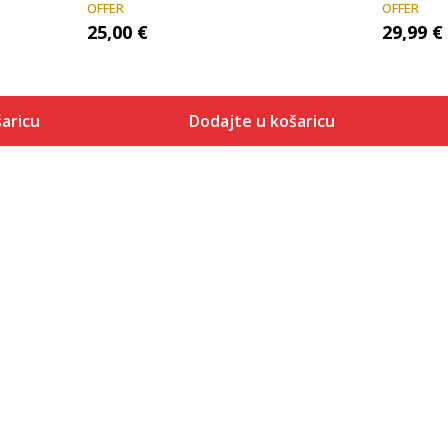
OFFER
OFFER
25,00
€
29,99
€
aricu
Dodajte u košaricu
Veličina
 košaricu
Dodaj u košaricu
40
41
42
43
44