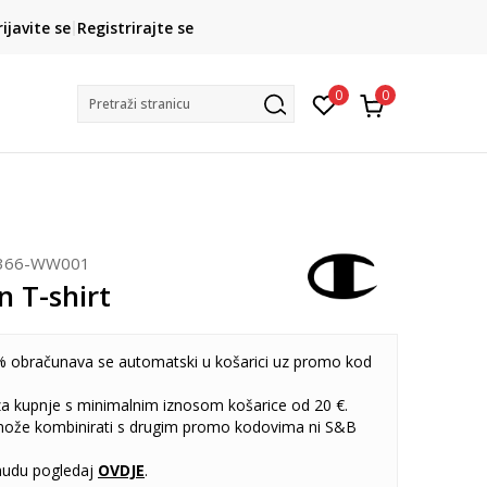
CLICK& COLLECT
rijavite se
Registrirajte se
besplatno preuzimanje u trgovini
0
0
Pretraži stranicu
366-WW001
 T-shirt
 obračunava se automatski u košarici uz promo kod
 za kupnje s minimalnim iznosom košarice od 20 €.
može kombinirati s drugim promo kodovima ni S&B
udu pogledaj
OVDJE
.