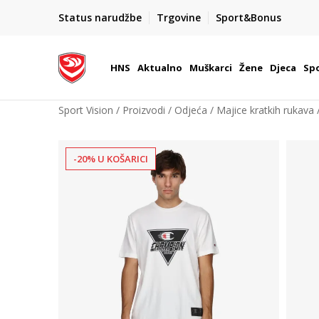
BOX NOW
Status narudžbe
Trgovine
Sport&Bonus
Dostava 1,50 €
| Više od 800 paketomata u Hrvatsko
HNS
Aktualno
Muškarci
Žene
Djeca
Spo
Sport Vision
Proizvodi
Odjeća
Majice kratkih rukava
-20% U KOŠARICI