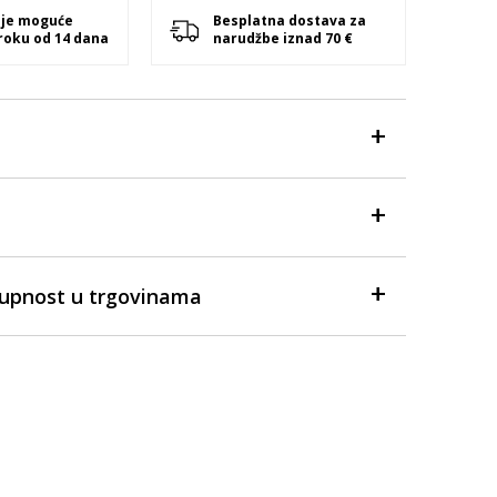
 je moguće
Besplatna dostava za
 roku od 14 dana
narudžbe iznad 70 €
tupnost u trgovinama