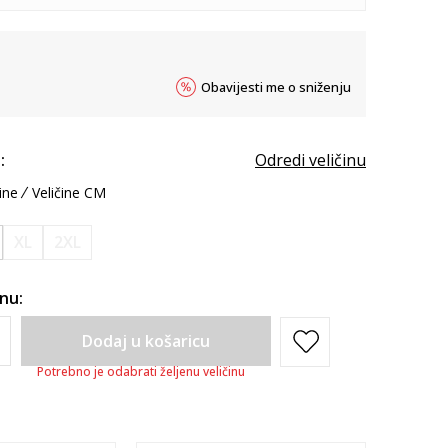
Obavijesti me o sniženju
:
Odredi veličinu
ine
Veličine CM
XL
2XL
inu:
Dodaj u košaricu
Potrebno je odabrati željenu veličinu