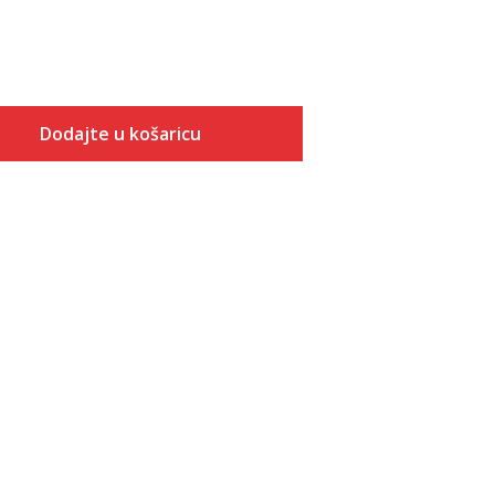
Dodajte u košaricu
Veličina
Dodaj u košaricu
40
41
42
43
44