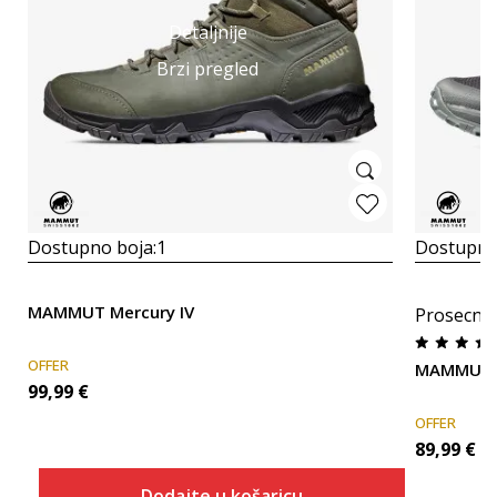
Detaljnije
Brzi pregled
Dostupno boja:
1
Dostupno
MAMMUT Mercury IV
Prosecna
OFFER
MAMMUT Se
99,99
€
OFFER
89,99
€
Dodajte u košaricu