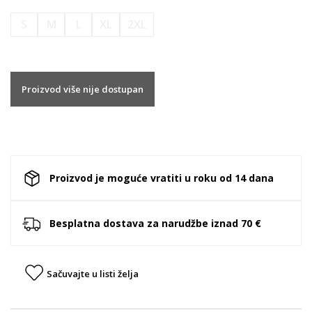
S
M
L
XL
2XL
Proizvod više nije dostupan
Proizvod je moguće vratiti u roku od 14 dana
Besplatna dostava za narudžbe iznad 70 €
Sačuvajte u listi želja