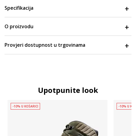
Specifikacija
O proizvodu
Provjeri dostupnost u trgovinama
Upotpunite look
-10% U KOŠARICI
-10% U KOŠ