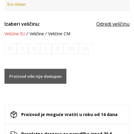
Eco Vision
Izaberi veličinu:
Odredi veličinu
Veličine EU
Veličine
Veličine CM
XS
S
M
L
XL
2XL
3XL
Proizvod više nije dostupan
Proizvod je moguće vratiti u roku od 14 dana
Besplatna dostava za narudžbe iznad 70 €