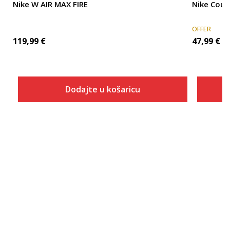
Nike W AIR MAX FIRE
Nike Cour
OFFER
119,99
€
47,99
€
Dodajte u košaricu
Veličina
Dodaj u košaricu
5
5.5
6
6.5