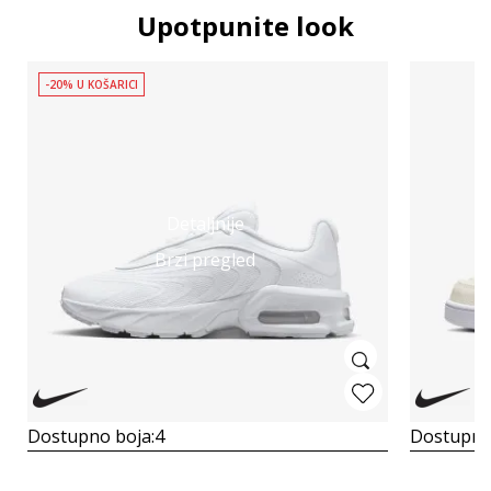
Upotpunite look
-20% U KOŠARICI
Detaljnije
Brzi pregled
Dostupno boja:
4
Dostupno