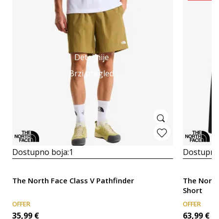
Detaljnije
Brzi pregled
Dostupno boja:
1
Dostupno
The North Face Class V Pathfinder
The North
Short
OFFER
OFFER
35,99
€
63,99
€