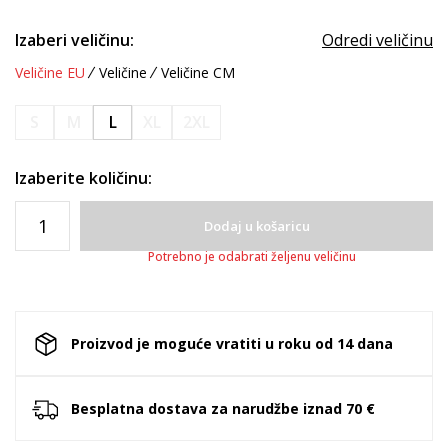
Izaberi veličinu:
Odredi veličinu
Veličine EU
Veličine
Veličine CM
S
M
L
XL
2XL
Izaberite količinu:
Dodaj u košaricu
Potrebno je odabrati željenu veličinu
Proizvod je moguće vratiti u roku od 14 dana
Besplatna dostava za narudžbe iznad 70 €