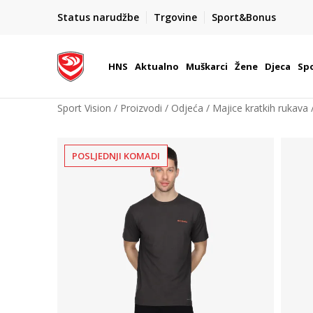
BOX NOW
Status narudžbe
Trgovine
Sport&Bonus
Dostava 1,50 €
| Više od 800 paketomata u Hrvatsko
HNS
Aktualno
Muškarci
Žene
Djeca
Spo
Sport Vision
Proizvodi
Odjeća
Majice kratkih rukava
POSLJEDNJI KOMADI