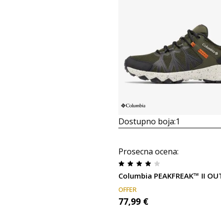
Dostupno boja:
1
Prosecna ocena
:
Columbia PEAKFREAK™ II O
OFFER
77,99
€