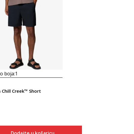
 boja:
1
 Chill Creek™ Short
Dodajte u košaricu