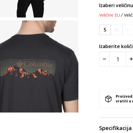
Izaberi veličinu
Veličine EU
Velič
S
M
L
Izaberite količ
Proizvod
vratiti u
Specifikacija