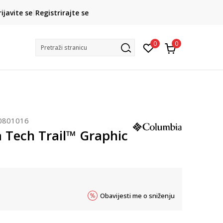
CLICK& COLLECT
rijavite se
Registrirajte se
besplatno preuzimanje u trgovini
0
0
Pretraži stranicu
0801016
 Tech Trail™ Graphic
Obavijesti me o sniženju