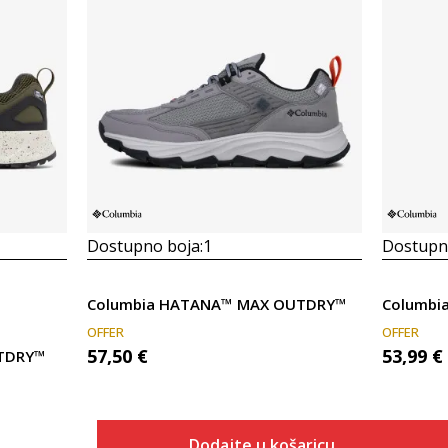
Dostupno boja:
1
Dostupno
Columbia HATANA™ MAX OUTDRY™
Columbia
OFFER
OFFER
57,50
€
53,99
€
UTDRY™
Dodajte u košaricu