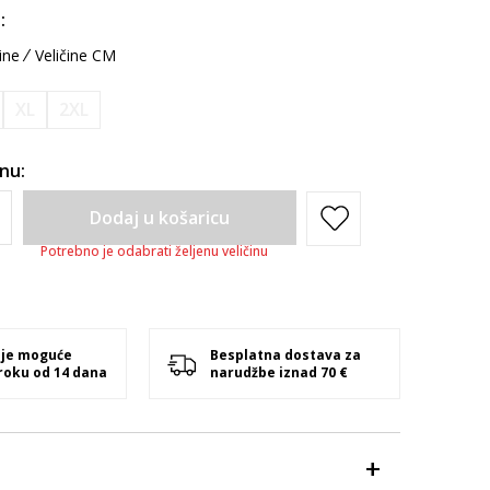
:
ine
Veličine CM
XL
2XL
inu:
Dodaj u košaricu
Potrebno je odabrati željenu veličinu
 je moguće
Besplatna dostava za
 roku od 14 dana
narudžbe iznad 70 €