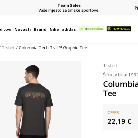
Team Sales
P
j
Vaše mjesto za timske sportove.
rtovi
Novosti
Brand
Nike
adidas
T-shirt
Columbia Tech Trail™ Graphic Tee
T-shirt
Šifra artikla:
193
Columbia
Tee
OFFER
22,19
€