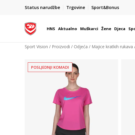
BOX NOW
Status narudžbe
Trgovine
Sport&Bonus
Dostava 1,50 €
| Više od 800 paketomata u Hrvatsko
HNS
Aktualno
Muškarci
Žene
Djeca
Spo
Sport Vision
Proizvodi
Odjeća
Majice kratkih rukava
POSLJEDNJI KOMADI