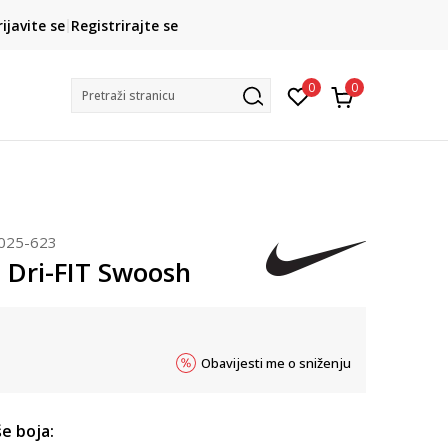
CLICK& COLLECT
rijavite se
Registrirajte se
besplatno preuzimanje u trgovini
0
0
Pretraži stranicu
025-623
 Dri-FIT Swoosh
Obavijesti me o sniženju
e boja: