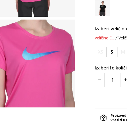
Izaberi veličinu
Veličine EU
Velič
XS
S
M
Izaberite količ
Proizvod
vratiti u