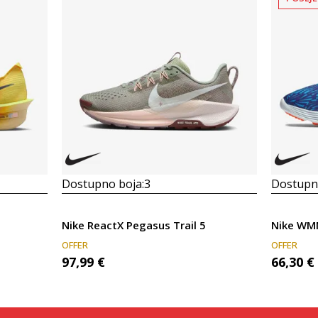
Dostupno boja:
3
Dostupno
Nike ReactX Pegasus Trail 5
Nike WM
OFFER
OFFER
97,99
€
66,30
€