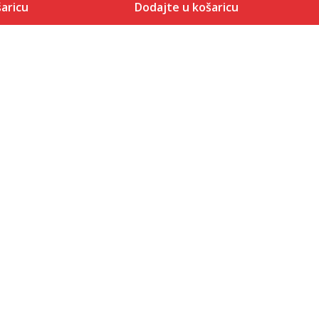
aricu
Dodajte u košaricu
Veličina
 košaricu
Dodaj u košaricu
5.5
6
6.5
7
7.5
8
8.5