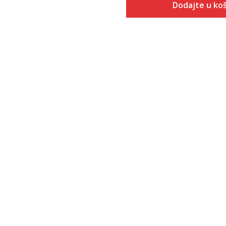
Dodajte u koš
Veličina
Dodaj u
5
5.5
6
6.5
7
7.5
8