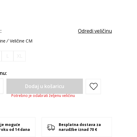
:
Odredi veličinu
ine
Veličine CM
L
XL
inu:
Dodaj u košaricu
Potrebno je odabrati željenu veličinu
 je moguće
Besplatna dostava za
 roku od 14 dana
narudžbe iznad 70 €