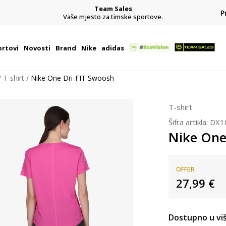
Team Sales
P
j
Vaše mjesto za timske sportove.
rtovi
Novosti
Brand
Nike
adidas
T-shirt
Nike One Dri-FIT Swoosh
T-shirt
Šifra artikla:
DX1
Nike One
OFFER
27,99
€
Dostupno u viš