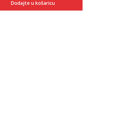
Dodajte u košaricu
Veličina
Dodaj u košaricu
ONESZ
5
5.5
6
6.5
7
7.5