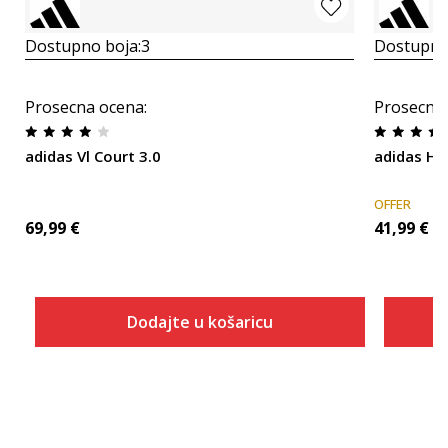
Dostupno boja:
3
Dostupno
Prosecna ocena
:
Prosecna
adidas Vl Court 3.0
adidas Ho
OFFER
69,99
€
41,99
€
Dodajte u košaricu
Veličina
Dodaj u košaricu
6
6-