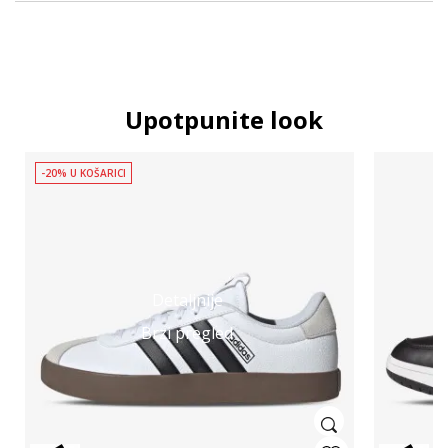
Upotpunite look
-20% U KOŠARICI
Detaljnije
Brzi pregled