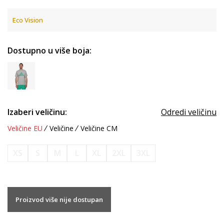
Eco Vision
Dostupno u više boja:
Izaberi veličinu:
Odredi veličinu
Veličine EU
Veličine
Veličine CM
XS
S
M
L
XL
2XL
3XL
Proizvod više nije dostupan