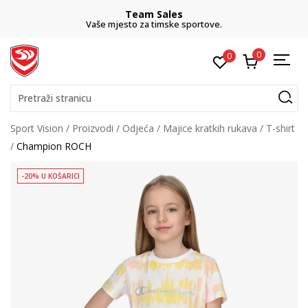
Team Sales
Vaše mjesto za timske sportove.
0
0
Pretraži stranicu
Sport Vision
Proizvodi
Odjeća
Majice kratkih rukava
T-shirt
Champion ROCH
-20% U KOŠARICI