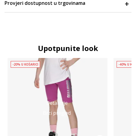
Provjeri dostupnost u trgovinama
Upotpunite look
-20% U KOŠARICI
-40% U KOŠ
Detaljnije
Brzi pregled