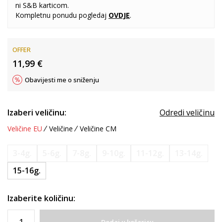
ni S&B karticom.
Kompletnu ponudu pogledaj
OVDJE
.
OFFER
11,99
€
Obavijesti me o sniženju
Izaberi veličinu:
Odredi veličinu
Veličine EU
Veličine
Veličine CM
3-4g.
5-6g.
7-8g.
9-10g.
11-12g.
13-14g.
15-16g.
Izaberite količinu: