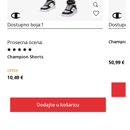
Dostupno boja:
1
Dostupno
Champion
Prosecna ocena
:
Champion Shorts
50,99
€
OFFER
10,49
€
Dodajte u košaricu
Veličina
Dodaj u košaricu
2XS