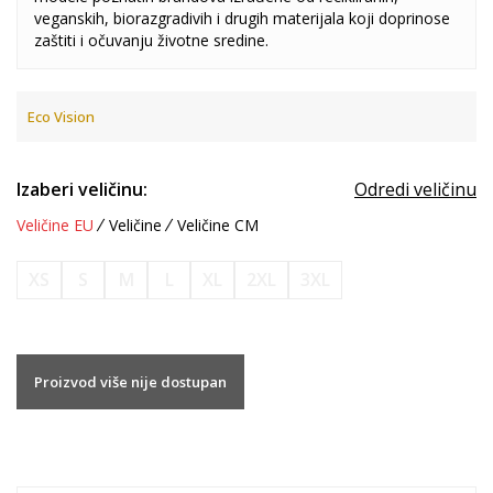
veganskih, biorazgradivih i drugih materijala koji doprinose
zaštiti i očuvanju životne sredine.
Eco Vision
Izaberi veličinu:
Odredi veličinu
Veličine EU
Veličine
Veličine CM
XS
S
M
L
XL
2XL
3XL
Proizvod više nije dostupan