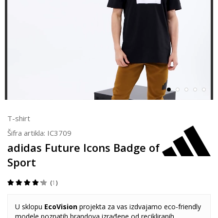
T-shirt
Šifra artikla:
IC3709
adidas Future Icons Badge of
Sport
1
U sklopu
EcoVision
projekta za vas izdvajamo eco-friendly
modele poznatih brandova izrađene od recikliranih,