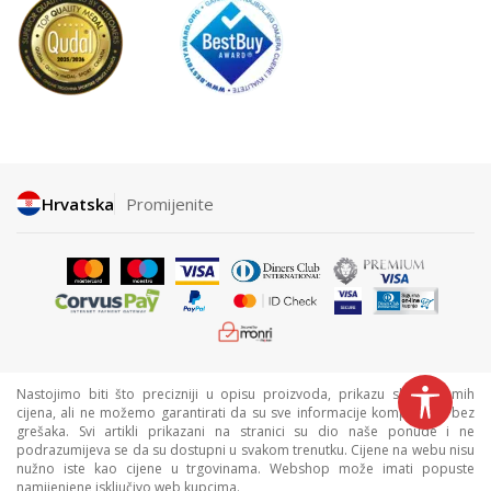
Hrvatska
Promijenite
Nastojimo biti što precizniji u opisu proizvoda, prikazu slika i samih
cijena, ali ne možemo garantirati da su sve informacije kompletne i bez
grešaka. Svi artikli prikazani na stranici su dio naše ponude i ne
podrazumijeva se da su dostupni u svakom trenutku. Cijene na webu nisu
nužno iste kao cijene u trgovinama. Webshop može imati popuste
namijenjene isključivo web kupcima.