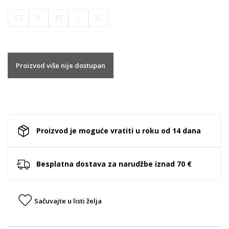
XS
S
M
L
XL
Proizvod više nije dostupan
Proizvod je moguće vratiti u roku od 14 dana
Besplatna dostava za narudžbe iznad 70 €
Sačuvajte u listi želja