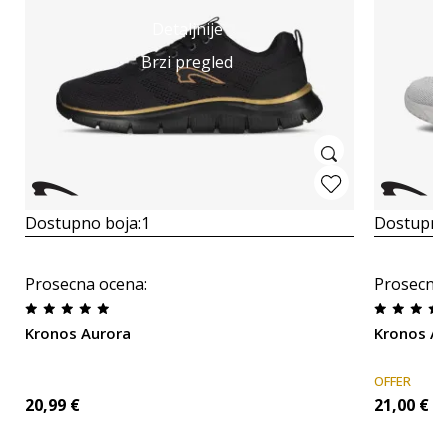
Detaljnije
Brzi pregled
Dostupno boja:
1
Dostupno
Prosecna ocena
:
Prosecna
Kronos Aurora
Kronos A
OFFER
20,99
€
21,00
€