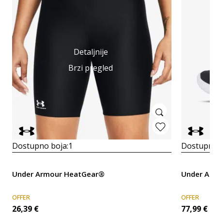
Detaljnije
Brzi pregled
Dostupno boja:
1
Dostupno
Under Armour HeatGear®
Under Ar
OFFER
OFFER
26,39
€
77,99
€