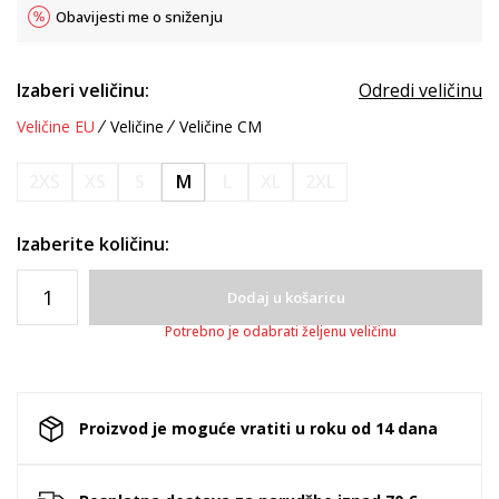
Obavijesti me o sniženju
Izaberi veličinu:
Odredi veličinu
Veličine EU
Veličine
Veličine CM
2XS
XS
S
M
L
XL
2XL
Izaberite količinu:
Dodaj u košaricu
Potrebno je odabrati željenu veličinu
Proizvod je moguće vratiti u roku od 14 dana