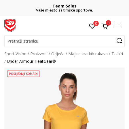
Team Sales
Vaše mjesto za timske sportove.
0
0
Pretraži stranicu
Sport Vision
Proizvodi
Odjeća
Majice kratkih rukava
T-shirt
Under Armour HeatGear®
POSLJEDNJI KOMADI