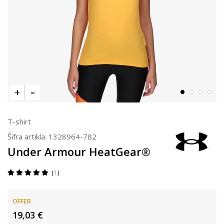
T-shirt
Šifra artikla:
1328964-782
Under Armour HeatGear®
1
OFFER
19,03
€