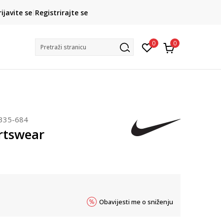
CLICK& COLLECT
rijavite se
Registrirajte se
besplatno preuzimanje u trgovini
0
0
Pretraži stranicu
335-684
rtswear
Obavijesti me o sniženju