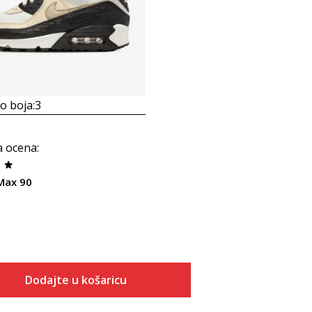
 boja:
3
a ocena
:
 Max 90
Dodajte u košaricu
Veličina