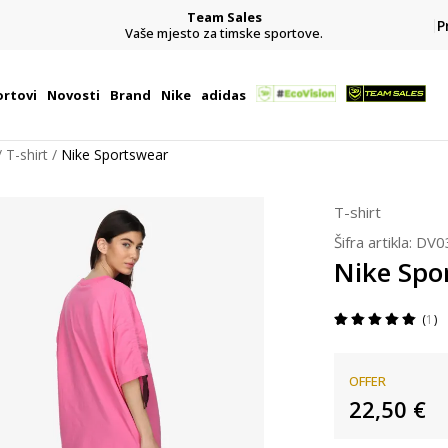
Team Sales
P
j
Vaše mjesto za timske sportove.
rtovi
Novosti
Brand
Nike
adidas
T-shirt
Nike Sportswear
T-shirt
Šifra artikla:
DV0
Nike Spo
1
OFFER
22,50
€