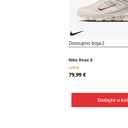
Dostupno boja:
2
Nike Reax 8
OFFER
79,99
€
Dodajte u koš
Veličina
Dodaj u
5