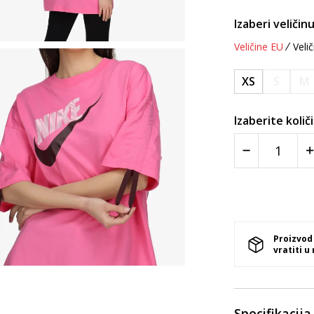
Izaberi veličinu
Veličine EU
Velič
XS
S
M
Izaberite količ
Proizvod
vratiti u
Specifikacija