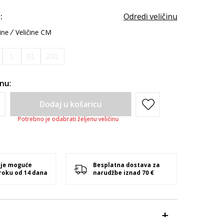
:
Odredi veličinu
ine
Veličine CM
L
XL
2XL
inu:
Dodaj u košaricu
Potrebno je odabrati željenu veličinu
 je moguće
Besplatna dostava za
 roku od 14 dana
narudžbe iznad 70 €