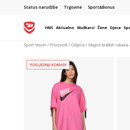
BOX NOW
Status narudžbe
Trgovine
Sport&Bonus
Dostava 1,50 €
| Više od 800 paketomata u Hrvatsko
HNS
Aktualno
Muškarci
Žene
Djeca
Spo
Sport Vision
Proizvodi
Odjeća
Majice kratkih rukava
POSLJEDNJI KOMADI