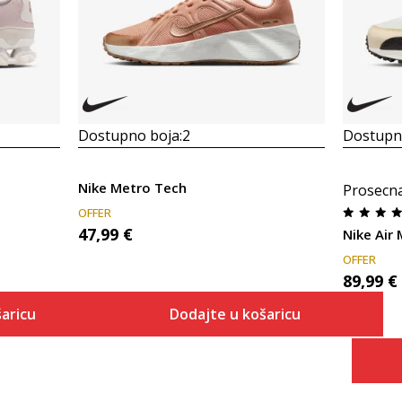
Dostupno boja:
2
Dostupno
Nike Metro Tech
Prosecn
OFFER
47,99
€
Nike Air
OFFER
89,99
€
aricu
Dodajte u košaricu
Veličina
 košaricu
Dodaj u košaricu
5.5