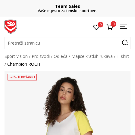
Team Sales
Vaše mjesto za timske sportove.
0
0
Pretraži stranicu
Sport Vision
Proizvodi
Odjeća
Majice kratkih rukava
T-shirt
Champion ROCH
-20% U KOŠARICI