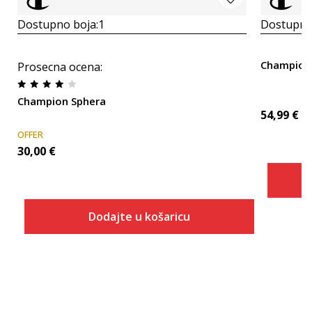
Dostupno boja:
1
Dostupno
Champion
Prosecna ocena
:
Champion Sphera
54,99
€
OFFER
30,00
€
Dodajte u košaricu
Veličina
Dodaj u košaricu
36
37