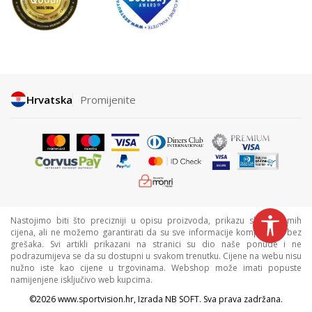
Hrvatska
Promijenite
Nastojimo biti što precizniji u opisu proizvoda, prikazu slika i samih
cijena, ali ne možemo garantirati da su sve informacije kompletne i bez
grešaka. Svi artikli prikazani na stranici su dio naše ponude i ne
podrazumijeva se da su dostupni u svakom trenutku. Cijene na webu nisu
nužno iste kao cijene u trgovinama. Webshop može imati popuste
namijenjene isključivo web kupcima.
©2026
www.sportvision.hr
, Izrada
NB SOFT
. Sva prava zadržana.