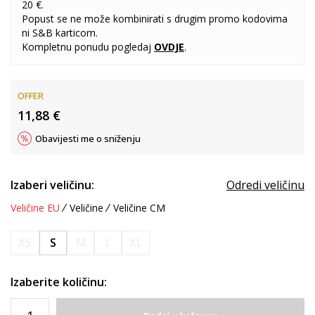
20 €.
Popust se ne može kombinirati s drugim promo kodovima
ni S&B karticom.
Kompletnu ponudu pogledaj
OVDJE
.
OFFER
11,88
€
Obavijesti me o sniženju
Izaberi veličinu:
Odredi veličinu
Veličine EU
Veličine
Veličine CM
XS
S
M
L
XL
Izaberite količinu: