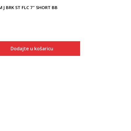
 J BRK ST FLC 7" SHORT BB
Dodajte u košaricu
Veličina
Dodaj u košaricu
S
M
L
XL