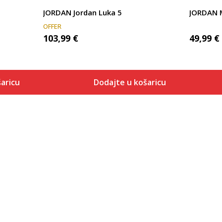
JORDAN Jordan Luka 5
JORDAN M
OFFER
103,99
€
49,99
€
aricu
Dodajte u košaricu
Veličina
 košaricu
Dodaj u košaricu
18
7
7.5
8