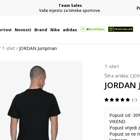
Team Sales
P
j
Vaše mjesto za timske sportove.
rtovi
Novosti
Brand
Nike
adidas
T-shirt
JORDAN Jumpman
T-shirt
Šifra artikla:
CJ0
JORDAN
1
Popust od -30%
VIKEND.
Popust vrijedi
Popust se ne 