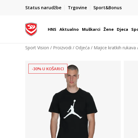
BOX NOW
Status narudžbe
Trgovine
Sport&Bonus
Dostava 1,50 €
| Više od 800 paketomata u Hrvatsko
HNS
Aktualno
Muškarci
Žene
Djeca
Spo
Sport Vision
Proizvodi
Odjeća
Majice kratkih rukava
-30% U KOŠARICI