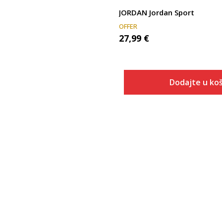
JORDAN Jordan Sport
OFFER
27,99
€
Dodajte u koš
Veličina
Dodaj u
XS
S
M
L