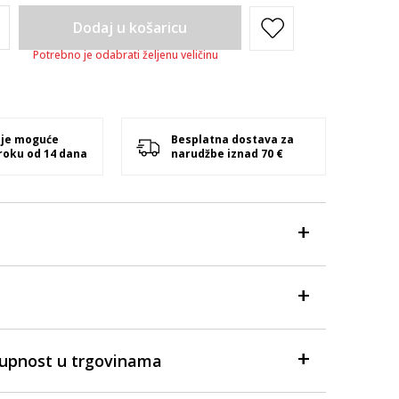
Dodaj u košaricu
Potrebno je odabrati željenu veličinu
 je moguće
Besplatna dostava za
 roku od 14 dana
narudžbe iznad 70 €
tupnost u trgovinama