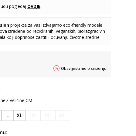
udu pogledaj
OVDJE
.
sion
projekta za vas izdvajamo eco-friendly modele
va izrađene od recikliranih, veganskih, biorazgradivih
jala koji doprinose zaštiti i očuvanju životne sredine.
Obavijesti me o sniženju
:
ine
Veličine CM
L
XL
2XL
3XL
4XL
inu: