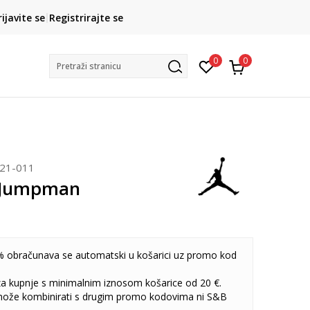
CLICK& COLLECT
rijavite se
Registrirajte se
besplatno preuzimanje u trgovini
0
0
Pretraži stranicu
921-011
 Jumpman
 obračunava se automatski u košarici uz promo kod
 za kupnje s minimalnim iznosom košarice od 20 €.
može kombinirati s drugim promo kodovima ni S&B