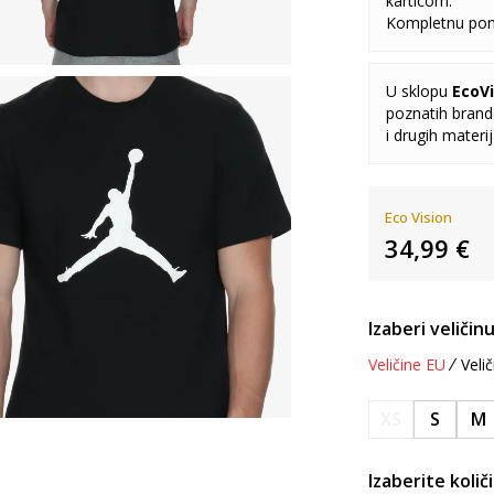
karticom.
Kompletnu pon
U sklopu
EcoVi
poznatih brando
i drugih materi
Eco Vision
34,99
€
Izaberi veličinu
Veličine EU
Velič
XS
S
M
Izaberite količ