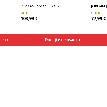
JORDAN Jordan Luka 5
JORDAN J
OFFER
OFFER
103,99
€
77,99
€
aricu
Dodajte u košaricu
Veličina
 košaricu
Dodaj u košaricu
18
7
7.5
8