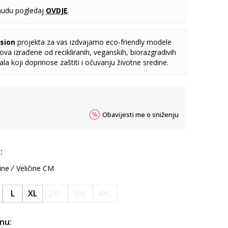
udu pogledaj
OVDJE
.
sion
projekta za vas izdvajamo eco-friendly modele
va izrađene od recikliranih, veganskih, biorazgradivih
jala koji doprinose zaštiti i očuvanju životne sredine.
Obavijesti me o sniženju
:
ine
Veličine CM
L
XL
2XL
3XL
4XL
inu: