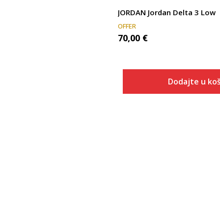
JORDAN Jordan Delta 3 Low
OFFER
70,00
€
Dodajte u koš
Veličina
Dodaj u
7
7.5
8
8.5