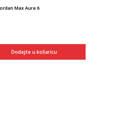
ordan Max Aura 6
Dodajte u košaricu
Veličina
Dodaj u košaricu
7.5
8
8.5
9