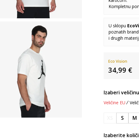
karticom.
Kompletnu pon
U sklopu
EcoVi
poznatih brando
i drugih materi
Eco Vision
34,99
€
Izaberi veličinu
Veličine EU
Velič
XS
S
M
Izaberite količ