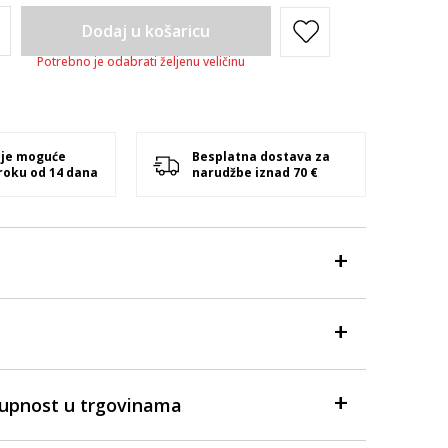
Dodaj u košaricu
Potrebno je odabrati željenu veličinu
 je moguće
Besplatna dostava za
 roku od 14 dana
narudžbe iznad 70 €
tupnost u trgovinama