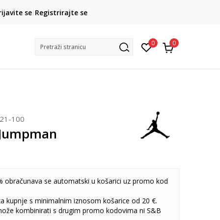
ROK ISPORUKE
rijavite se
Registrirajte se
3 do 5 radnih dana
0
0
Pretraži stranicu
921-100
 Jumpman
 obračunava se automatski u košarici uz promo kod
 za kupnje s minimalnim iznosom košarice od 20 €.
može kombinirati s drugim promo kodovima ni S&B