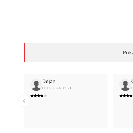
Prik
Dejan
06.09.2024. 15:21
0