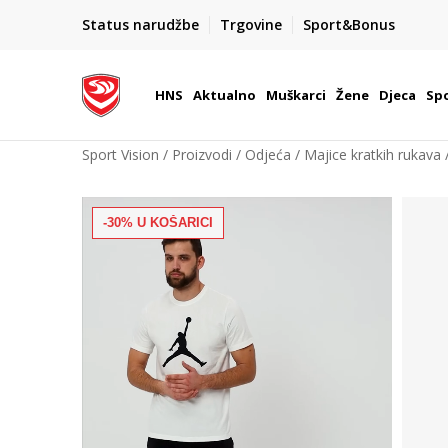
Team Sales
Status narudžbe
Trgovine
Sport&Bonus
 u Hrvatskoj
Vaše mjesto za timske sportove.
HNS
Aktualno
Muškarci
Žene
Djeca
Spo
Sport Vision
Proizvodi
Odjeća
Majice kratkih rukava
-30% U KOŠARICI