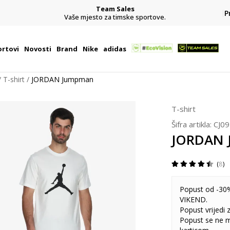
CLICK& COLLECT
P
besplatno preuzimanje u trgovini
rtovi
Novosti
Brand
Nike
adidas
T-shirt
JORDAN Jumpman
T-shirt
Šifra artikla:
CJ0
JORDAN
8
Popust od -30%
VIKEND.
Popust vrijedi
Popust se ne 