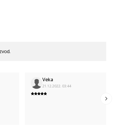
izvod.
Veka
21.12.2022. 03:44