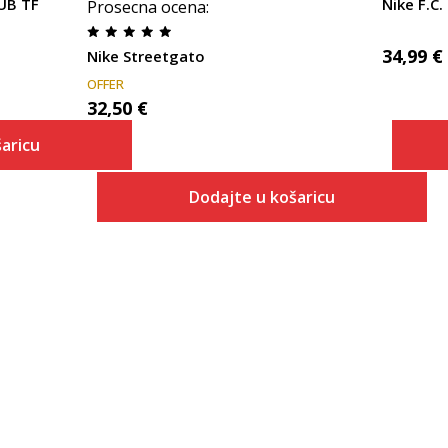
UB TF
Nike F.C.
Prosecna ocena
:
34,99
€
Nike Streetgato
OFFER
32,50
€
aricu
Dodajte u košaricu
 košaricu
Veličina
Dodaj u košaricu
1Y
1.5Y
2Y
2.5Y