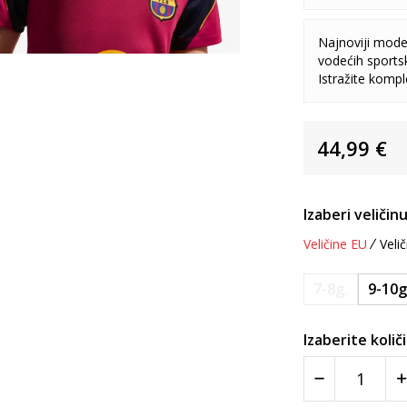
Najnoviji model
vodećih sports
Istražite komp
44,99
€
Izaberi veličinu
Veličine EU
Velič
7-8g.
9-10g
Izaberite količ