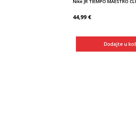
Nike JR TIEMPO MAESTRO CL
44,99
€
Dodajte u koš
Veličina
Dodaj u
1Y
1.5Y
2Y
2.5Y
3Y