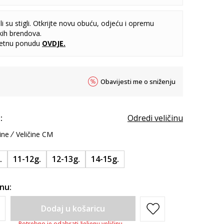
i su stigli. Otkrijte novu obuću, odjeću i opremu
kih brendova.
letnu ponudu
OVDJE
.
Obavijesti me o sniženju
:
Odredi veličinu
ine
Veličine CM
.
11-12g.
12-13g.
14-15g.
inu:
Dodaj u košaricu
Potrebno je odabrati željenu veličinu