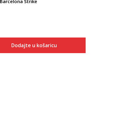
 Barcelona Strike
Dodajte u košaricu
Veličina
Dodaj u košaricu
XS
S
M
L
XL