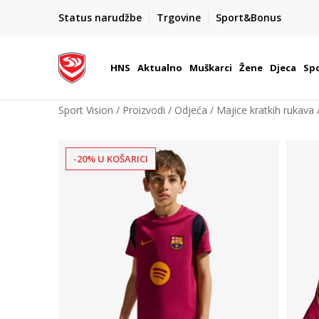
BOX NOW
Status narudžbe
Trgovine
Sport&Bonus
Dostava 1,50 €
| Više od 800 paketomata u Hrvatsko
HNS
Aktualno
Muškarci
Žene
Djeca
Spo
Sport Vision
Proizvodi
Odjeća
Majice kratkih rukava
-20% U KOŠARICI