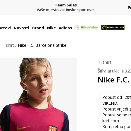
Team Sales
P
j
Vaše mjesto za timske sportove.
rtovi
Novosti
Brand
Nike
adidas
T-shirt
Nike F.C. Barcelona Strike
T-shirt
Šifra artikla:
II32
Nike F.C.
Popust od -20%
VIKEND.
Popust vrijedi
Popust se ne 
karticom.
Kompletnu pon