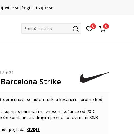
CLICK& COLLECT
rijavite se
Registrirajte se
besplatno preuzimanje u trgovini
0
0
Pretraži stranicu
37-621
 Barcelona Strike
 obračunava se automatski u košarici uz promo kod
 za kupnje s minimalnim iznosom košarice od 20 €.
može kombinirati s drugim promo kodovima ni S&B
udu pogledaj
OVDJE
.